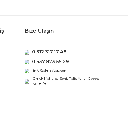
iş
Bize Ulaşın
0 312 317 17 48
0 537 823 55 29
info@akmkitap.com
Örnek Mahallesi Şehit Talip Yener Caddesi
No:181/B