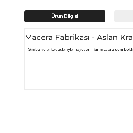
Ürün Bilgisi
Macera Fabrikası - Aslan Kr
Simba ve arkadaşlarıyla heyecanlı bir macera seni bekli
Bu ürünün fiyat bilgisi, resim, ürün açıklamalarında ve d
Görüş ve önerileriniz için teşekkür ederiz.
Ürün resmi kalitesiz, bozuk veya görüntülenemiyor.
Ürün açıklamasında eksik bilgiler bulunuyor.