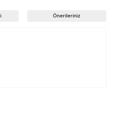
i
Önerileriniz
rafımıza iletebilirsiniz.