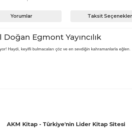
Yorumlar
Taksit Seçenekler
al Doğan Egmont Yayıncılık
yor! Haydi, keyifli bulmacaları çöz ve en sevdiğin kahramanlarla eğlen.
iğer konularda yetersiz gördüğünüz noktaları öneri formunu kullanarak ta
Bu ürüne ilk yorumu siz yapın!
Yorum Yaz
AKM Kitap - Türkiye'nin Lider Kitap Sitesi