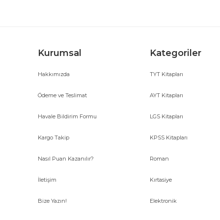
Ürün bilgilerinde hatalar bulunuyor.
Ürün fiyatı diğer sitelerden daha pahalı.
Bu ürüne benzer farklı alternatifler olmalı.
Kurumsal
Kategoriler
Hakkımızda
TYT Kitapları
Ödeme ve Teslimat
AYT Kitapları
Havale Bildirim Formu
LGS Kitapları
Kargo Takip
KPSS Kitapları
Nasıl Puan Kazanılır?
Roman
İletişim
Kırtasiye
Bize Yazın!
Elektronik