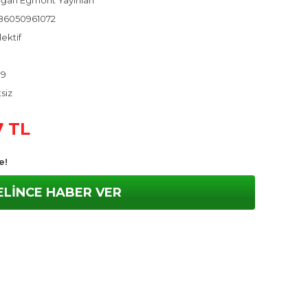
ğan Egmont Yayınları
86050961072
ektif
19
tsiz
7 TL
e!
ELİNCE HABER VER