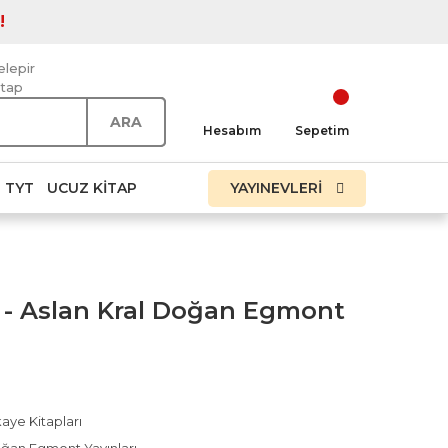
!
elepir
itap
ARA
Hesabım
Sepetim
TYT
UCUZ KITAP
YAYINEVLERİ
 - Aslan Kral Doğan Egmont
aye Kitapları