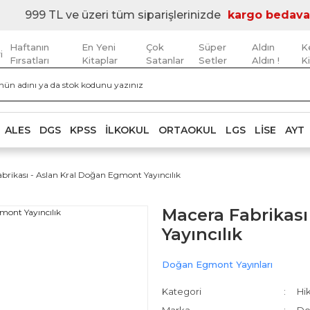
999 TL ve üzeri tüm siparişlerinizde
kargo bedava
Haftanın
En Yeni
Çok
Süper
Aldın
K
i
Fırsatları
Kitaplar
Satanlar
Setler
Aldın !
K
ALES
DGS
KPSS
İLKOKUL
ORTAOKUL
LGS
LISE
AYT
brikası - Aslan Kral Doğan Egmont Yayıncılık
Macera Fabrikası
Yayıncılık
Doğan Egmont Yayınları
Kategori
Hik