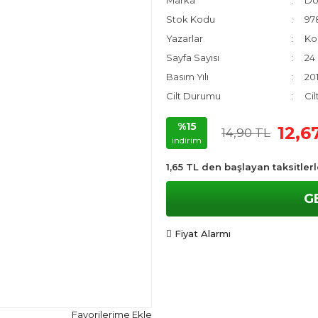
Marka
Do
Stok Kodu
97
Yazarlar
Kol
Sayfa Sayısı
24
Basım Yılı
20
Cilt Durumu
Cil
%15
12,6
14,90 TL
indirim
1,65 TL den başlayan taksitlerl
G
Fiyat Alarmı