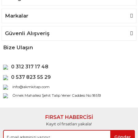
Gönder
Markalar
Güvenli Alışveriş
Bize Ulaşın
0 312 317 17 48
0 537 823 55 29
info@akmkitap.com
Örnek Mahallesi Şehit Talip Yener Caddesi No:181/B
FIRSAT HABERCİSİ
Kayıt ol fırsatları yakala!
Gönder