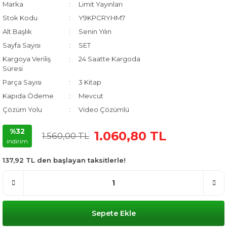
Marka
Limit Yayınları
Stok Kodu
Y9KPCRYHM7
Alt Başlık
Senin Yılın
Sayfa Sayısı
SET
Kargoya Veriliş
24 Saatte Kargoda
Süresi
Parça Sayısı
3 Kitap
Kapıda Ödeme
Mevcut
Çözüm Yolu
Video Çözümlü
%32
1.060,80 TL
1.560,00 TL
indirim
137,92 TL den başlayan taksitlerle!
Sepete Ekle