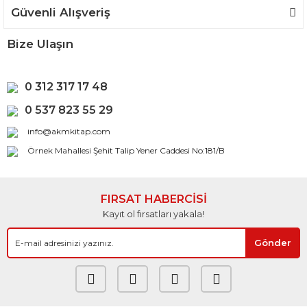
Güvenli Alışveriş
Bize Ulaşın
0 312 317 17 48
0 537 823 55 29
info@akmkitap.com
Örnek Mahallesi Şehit Talip Yener Caddesi No:181/B
FIRSAT HABERCİSİ
Kayıt ol fırsatları yakala!
Gönder