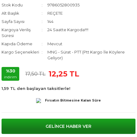
Stok Kodu
9786052800935
Alt Başlık
REÇETE
Sayfa Sayısı
144
Kargoya Veriliş
24 Saatte Kargoda!!!!
Süresi
Kapıda Ödeme
Mevcut
Kargo Seçenekleri
MNG - Sürat - PTT (Ptt Kargo İle Köylere
Geliyor)
%30
12,25 TL
17,50 TL
indirim
1,59 TL den başlayan taksitlerle!
Fırsatın Bitmesine Kalan Süre
GELİNCE HABER VER