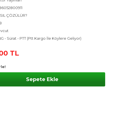
tör Yayınları
86052800911
SIL ÇÖZÜLÜR?
8
vcut
 - Sürat - PTT (Ptt Kargo İle Köylere Geliyor)
,00 TL
le!
Sepete Ekle