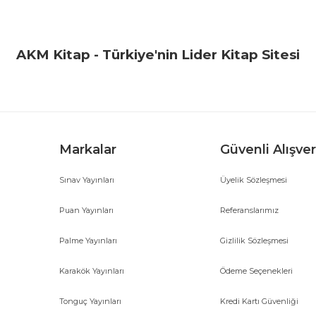
Bu ürüne ilk yorumu siz yapın!
Yorum Yaz
AKM Kitap - Türkiye'nin Lider Kitap Sitesi
Markalar
Güvenli Alışver
Sınav Yayınları
Üyelik Sözleşmesi
Gönder
Puan Yayınları
Referanslarımız
Palme Yayınları
Gizlilik Sözleşmesi
Karakök Yayınları
Ödeme Seçenekleri
Tonguç Yayınları
Kredi Kartı Güvenliği