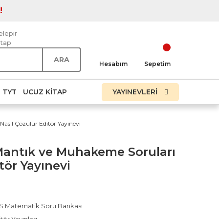
!
elepir
itap
ARA
Hesabım
Sepetim
TYT
UCUZ KITAP
YAYINEVLERİ
sıl Çözülür Editör Yayınevi
antık ve Muhakeme Soruları
tör Yayınevi
S Matematik Soru Bankası