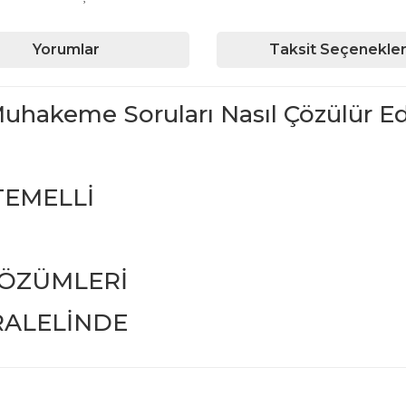
Yorumlar
Taksit Seçenekler
hakeme Soruları Nasıl Çözülür Edi
TEMELLİ
ÇÖZÜMLERİ
RALELİNDE
iğer konularda yetersiz gördüğünüz noktaları öneri formunu kullanarak ta