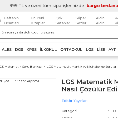
999 TL ve üzeri tüm siparişlerinizde
kargo bedava
Haftanın
En Yeni
Çok
Süper
Aldın
K
i
Fırsatları
Kitaplar
Satanlar
Setler
Aldın !
K
ALES
DGS
KPSS
İLKOKUL
ORTAOKUL
LGS
LISE
AYT
GS Matematik Soru Bankası
LGS Matematik Mantık ve Muhakeme Soruları Na
LGS Matematik M
Nasıl Çözülür Edi
Editör Yayınları
Kategori
LG