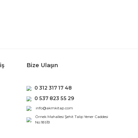
iş
Bize Ulaşın
0 312 317 17 48
0 537 823 55 29
info@akmkitap.com
Örnek Mahallesi Şehit Talip Yener Caddesi
No:181/B