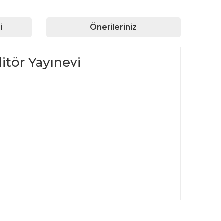
i
Önerileriniz
tör Yayınevi
rafımıza iletebilirsiniz.