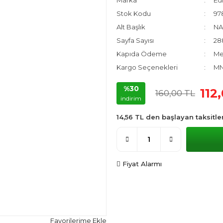
Marka
Edi
Stok Kodu
97
Alt Başlık
NA
Sayfa Sayısı
28
Kapıda Ödeme
Me
Kargo Seçenekleri
MNG
%30
112
160,00 TL
indirim
14,56 TL den başlayan taksitler
Fiyat Alarmı