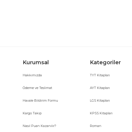
Ürün resmi kalitesiz, bozuk veya görüntülenemiyor.
Ürün açıklamasında eksik bilgiler bulunuyor.
Ürün bilgilerinde hatalar bulunuyor.
Ürün fiyatı diğer sitelerden daha pahalı.
Bu ürüne benzer farklı alternatifler olmalı.
Kurumsal
Kategoriler
Hakkımızda
TYT Kitapları
Ödeme ve Teslimat
AYT Kitapları
Havale Bildirim Formu
LGS Kitapları
Kargo Takip
KPSS Kitapları
Nasıl Puan Kazanılır?
Roman