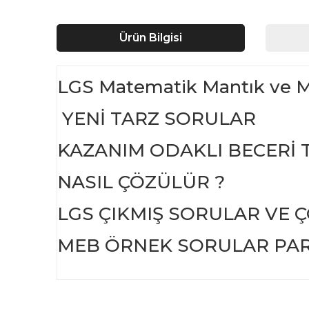
Ürün Bilgisi
LGS Matematik Mantık ve Mu
YENİ TARZ SORULAR
KAZANIM ODAKLI BECERİ 
NASIL ÇÖZÜLÜR ?
LGS ÇIKMIŞ SORULAR VE 
MEB ÖRNEK SORULAR PA
Bu ürünün fiyat bilgisi, resim, ürün açıklamalarında ve d
Görüş ve önerileriniz için teşekkür ederiz.