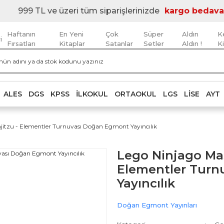
999 TL ve üzeri tüm siparişlerinizde
kargo bedava
Haftanın
En Yeni
Çok
Süper
Aldın
K
i
Fırsatları
Kitaplar
Satanlar
Setler
Aldın !
K
ALES
DGS
KPSS
İLKOKUL
ORTAOKUL
LGS
LISE
AYT
njitzu - Elementler Turnuvası Doğan Egmont Yayıncılık
Lego Ninjago Mas
Elementler Turn
Yayıncılık
Doğan Egmont Yayınları