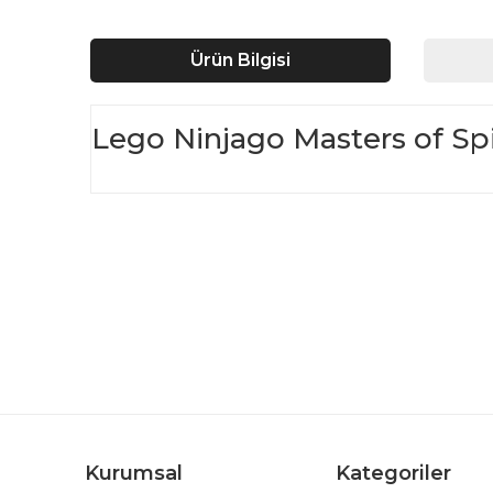
Ürün Bilgisi
Lego Ninjago Masters of Spi
Bu ürünün fiyat bilgisi, resim, ürün açıklamalarında ve d
Görüş ve önerileriniz için teşekkür ederiz.
Ürün resmi kalitesiz, bozuk veya görüntülenemiyor.
Ürün açıklamasında eksik bilgiler bulunuyor.
Ürün bilgilerinde hatalar bulunuyor.
Ürün fiyatı diğer sitelerden daha pahalı.
Bu ürüne benzer farklı alternatifler olmalı.
Kurumsal
Kategoriler