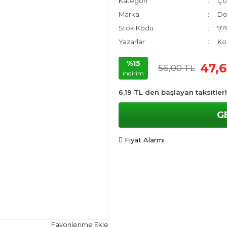
Kategori
Ço
Marka
Do
Stok Kodu
97
Yazarlar
Kol
%15
47,
56,00 TL
indirim
6,19 TL den başlayan taksitlerl
G
Fiyat Alarmı