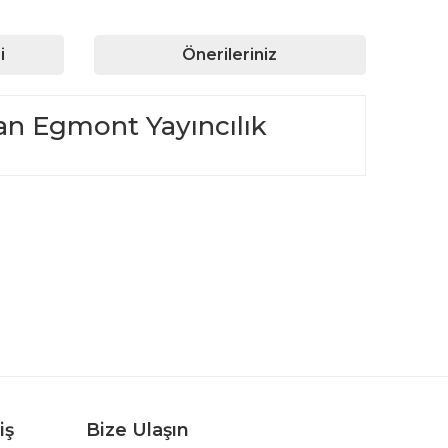
i
Önerileriniz
an Egmont Yayıncılık
rafımıza iletebilirsiniz.
iş
Bize Ulaşın