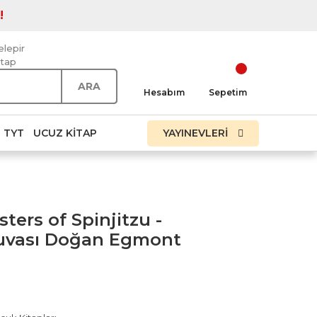
!
elepir
itap
ARA
Hesabım
Sepetim
TYT
UCUZ KITAP
YAYINEVLERİ
ters of Spinjitzu -
uvası Doğan Egmont