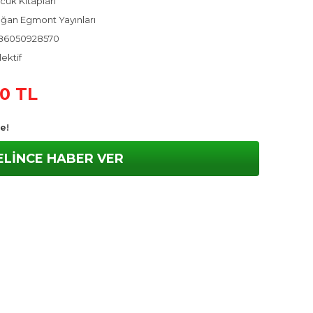
cuk Kitapları
ğan Egmont Yayınları
86050928570
ektif
60 TL
e!
ELİNCE HABER VER