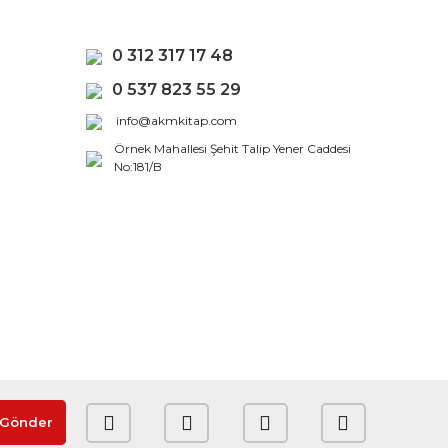
0 312 317 17 48
0 537 823 55 29
info@akmkitap.com
Örnek Mahallesi Şehit Talip Yener Caddesi
No:181/B
Gönder