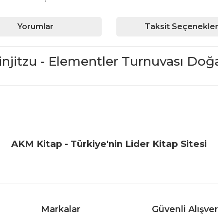
Yorumlar
Taksit Seçenekler
njitzu - Elementler Turnuvası Doğ
iğer konularda yetersiz gördüğünüz noktaları öneri formunu kullanarak ta
Bu ürüne ilk yorumu siz yapın!
Yorum Yaz
AKM Kitap - Türkiye'nin Lider Kitap Sitesi
Markalar
Güvenli Alışver