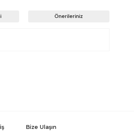
i
Önerileriniz
rafımıza iletebilirsiniz.
iş
Bize Ulaşın