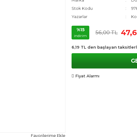
Marka
Do
Stok Kodu
97
Yazarlar
Kol
%15
47,
56,00 TL
indirim
6,19 TL den başlayan taksitlerl
G
Fiyat Alarmı