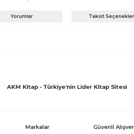
Yorumlar
Taksit Seçenekler
iğer konularda yetersiz gördüğünüz noktaları öneri formunu kullanarak ta
Bu ürüne ilk yorumu siz yapın!
Yorum Yaz
AKM Kitap - Türkiye'nin Lider Kitap Sitesi
Markalar
Güvenli Alışver