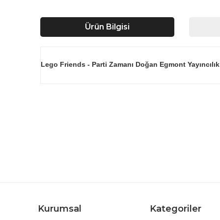
Ürün Bilgisi
Lego Friends - Parti Zamanı Doğan Egmont Yayıncılık
Bu ürünün fiyat bilgisi, resim, ürün açıklamalarında ve d
Görüş ve önerileriniz için teşekkür ederiz.
Ürün resmi kalitesiz, bozuk veya görüntülenemiyor.
Ürün açıklamasında eksik bilgiler bulunuyor.
Ürün bilgilerinde hatalar bulunuyor.
Ürün fiyatı diğer sitelerden daha pahalı.
Bu ürüne benzer farklı alternatifler olmalı.
Kurumsal
Kategoriler