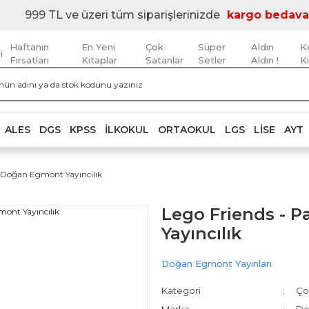
999 TL ve üzeri tüm siparişlerinizde
kargo bedava
Haftanın
En Yeni
Çok
Süper
Aldın
K
i
Fırsatları
Kitaplar
Satanlar
Setler
Aldın !
K
ALES
DGS
KPSS
İLKOKUL
ORTAOKUL
LGS
LISE
AYT
ı Doğan Egmont Yayıncılık
Lego Friends - 
Yayıncılık
Doğan Egmont Yayınları
Kategori
Ço