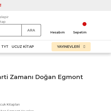
!
elepir
itap
ARA
Hesabım
Sepetim
TYT
UCUZ KITAP
YAYINEVLERİ
Parti Zamanı Doğan Egmont
cuk Kitapları