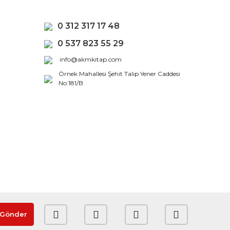
0 312 317 17 48
0 537 823 55 29
info@akmkitap.com
Örnek Mahallesi Şehit Talip Yener Caddesi
No:181/B
Gönder