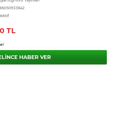
ğan Egmont Yayınları
86050933642
ektif
60 TL
e!
ELİNCE HABER VER