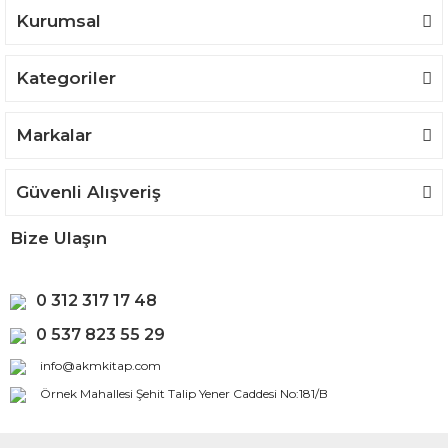
Kurumsal
Kategoriler
Gönder
Markalar
Güvenli Alışveriş
Bize Ulaşın
0 312 317 17 48
0 537 823 55 29
info@akmkitap.com
Örnek Mahallesi Şehit Talip Yener Caddesi No:181/B