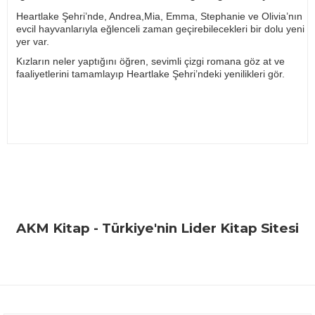
Heartlake Şehri’nde, Andrea,Mia, Emma, Stephanie ve Olivia’nın
evcil hayvanlarıyla eğlenceli zaman geçirebilecekleri bir dolu yeni
yer var.
Kızların neler yaptığını öğren, sevimli çizgi romana göz at ve
faaliyetlerini tamamlayıp Heartlake Şehri’ndeki yenilikleri gör.
Bu ürünün fiyat bilgisi, resim, ürün açıklamalarında ve diğer
konularda yetersiz gördüğünüz noktaları öneri formunu
Bu ürüne ilk yorumu siz yapın!
kullanarak tarafımıza iletebilirsiniz.
Görüş ve önerileriniz için teşekkür ederiz.
Yorum Yaz
AKM Kitap - Türkiye'nin Lider Kitap Sitesi
Ürün resmi kalitesiz, bozuk veya görüntülenemiyor.
Ürün açıklamasında eksik bilgiler bulunuyor.
Ürün bilgilerinde hatalar bulunuyor.
Ürün fiyatı diğer sitelerden daha pahalı.
Bu ürüne benzer farklı alternatifler olmalı.