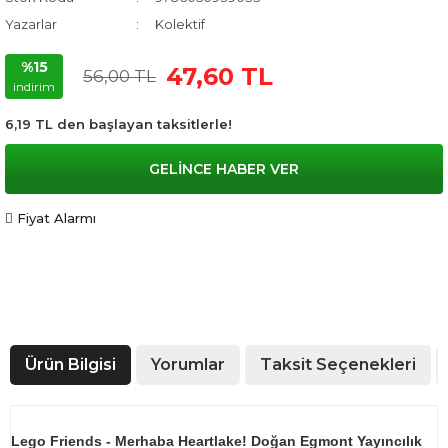
Yazarlar
Kolektif
%15
47,60 TL
56,00 TL
indirim
6,19 TL den başlayan taksitlerle!
GELİNCE HABER VER
Fiyat Alarmı
Ürün Bilgisi
Yorumlar
Taksit Seçenekleri
Lego Friends - Merhaba Heartlake! Doğan Egmont Yayıncılık