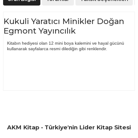
Kukuli Yaratıcı Minikler Doğan
Egmont Yayıncılık
Kitabın hediyesi olan 12 mini boya kalemini ve hayal gücünü
kullanarak sayfalarca resmi dilediğin gibi renklendir.
Bu ürünün fiyat bilgisi, resim, ürün açıklamalarında ve diğer
konularda yetersiz gördüğünüz noktaları öneri formunu
Bu ürüne ilk yorumu siz yapın!
kullanarak tarafımıza iletebilirsiniz.
Görüş ve önerileriniz için teşekkür ederiz.
Yorum Yaz
AKM Kitap - Türkiye'nin Lider Kitap Sitesi
Ürün resmi kalitesiz, bozuk veya görüntülenemiyor.