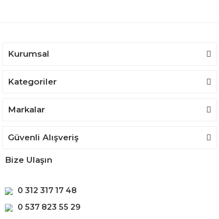
Ürün açıklamasında eksik bilgiler bulunuyor.
Ürün bilgilerinde hatalar bulunuyor.
Ürün fiyatı diğer sitelerden daha pahalı.
Bu ürüne benzer farklı alternatifler olmalı.
Kurumsal
Kategoriler
Gönder
Markalar
Güvenli Alışveriş
Bize Ulaşın
0 312 317 17 48
0 537 823 55 29