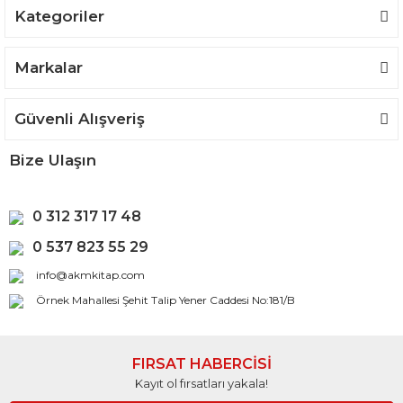
Kategoriler
Gönder
Markalar
Güvenli Alışveriş
Bize Ulaşın
0 312 317 17 48
0 537 823 55 29
info@akmkitap.com
Örnek Mahallesi Şehit Talip Yener Caddesi No:181/B
FIRSAT HABERCİSİ
Kayıt ol fırsatları yakala!