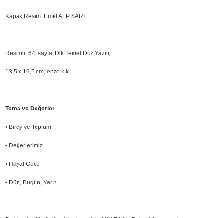
Kapak Resim: Emel ALP SARI
Resimli, 64 sayfa, Dik Temel Düz Yazılı,
13,5 x 19,5 cm, enzo k.k.
Tema ve Değerler
• Birey ve Toplum
• Değerlerimiz
• Hayal Gücü
• Dün, Bugün, Yarın