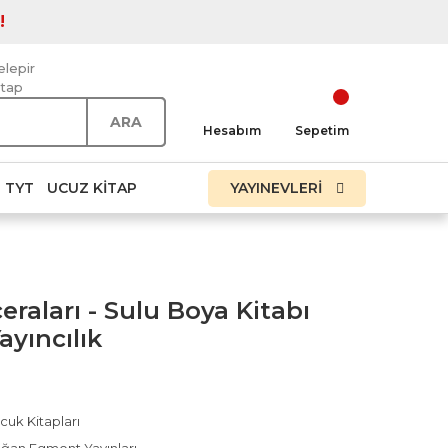
!
elepir
itap
ARA
Hesabım
Sepetim
TYT
UCUZ KITAP
YAYINEVLERİ
raları - Sulu Boya Kitabı
yıncılık
cuk Kitapları