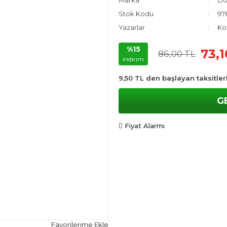
Marka
Do
Stok Kodu
97
Yazarlar
Kol
%15
73,1
86,00 TL
indirim
9,50 TL den başlayan taksitler
G
Fiyat Alarmı