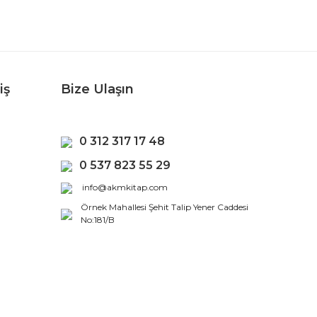
iş
Bize Ulaşın
0 312 317 17 48
0 537 823 55 29
info@akmkitap.com
Örnek Mahallesi Şehit Talip Yener Caddesi
No:181/B