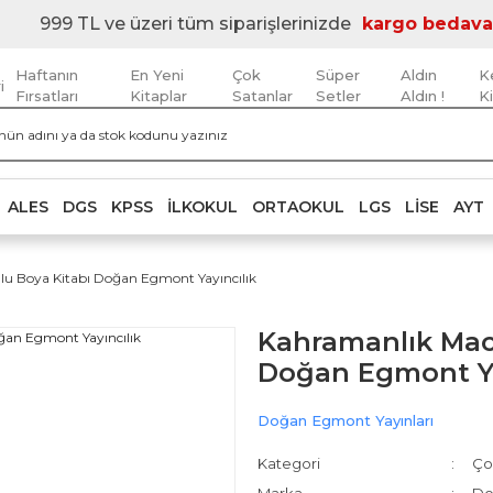
999 TL ve üzeri tüm siparişlerinizde
kargo bedava
Haftanın
En Yeni
Çok
Süper
Aldın
K
i
Fırsatları
Kitaplar
Satanlar
Setler
Aldın !
K
ALES
DGS
KPSS
İLKOKUL
ORTAOKUL
LGS
LISE
AYT
ulu Boya Kitabı Doğan Egmont Yayıncılık
Kahramanlık Mace
Doğan Egmont Ya
Doğan Egmont Yayınları
Kategori
Ço