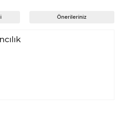
i
Önerileriniz
cılık
rafımıza iletebilirsiniz.