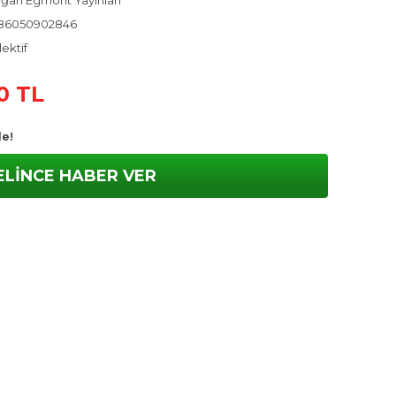
ğan Egmont Yayınları
86050902846
ektif
0 TL
le!
ELİNCE HABER VER