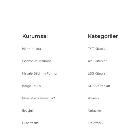
Ürün bilgilerinde hatalar bulunuyor.
Ürün fiyatı diğer sitelerden daha pahalı.
Bu ürüne benzer farklı alternatifler olmalı.
Kurumsal
Kategoriler
Hakkımızda
TYT Kitapları
Ödeme ve Teslimat
AYT Kitapları
Havale Bildirim Formu
LGS Kitapları
Kargo Takip
KPSS Kitapları
Nasıl Puan Kazanılır?
Roman
İletişim
Kırtasiye
Bize Yazın!
Elektronik