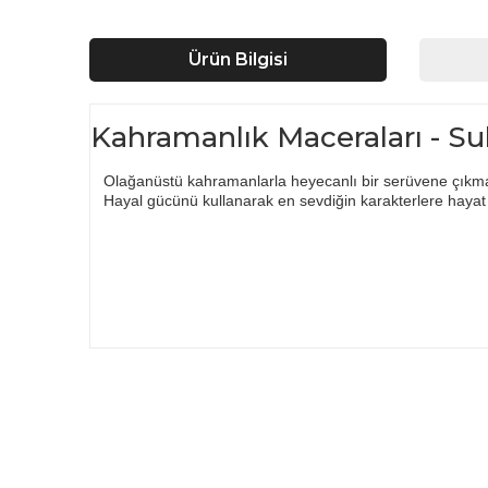
Ürün Bilgisi
Kahramanlık Maceraları - S
Olağanüstü kahramanlarla heyecanlı bir serüvene çıkm
Hayal gücünü kullanarak en sevdiğin karakterlere hayat 
Bu ürünün fiyat bilgisi, resim, ürün açıklamalarında ve d
Görüş ve önerileriniz için teşekkür ederiz.
Ürün resmi kalitesiz, bozuk veya görüntülenemiyor.
Ürün açıklamasında eksik bilgiler bulunuyor.