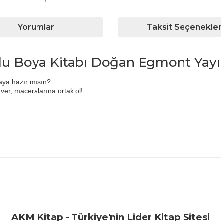
Yorumlar
Taksit Seçenekler
ulu Boya Kitabı Doğan Egmont Yayın
aya hazır mısın?
ver, maceralarına ortak ol!
iğer konularda yetersiz gördüğünüz noktaları öneri formunu kullanarak ta
Bu ürüne ilk yorumu siz yapın!
Yorum Yaz
AKM Kitap - Türkiye'nin Lider Kitap Sitesi