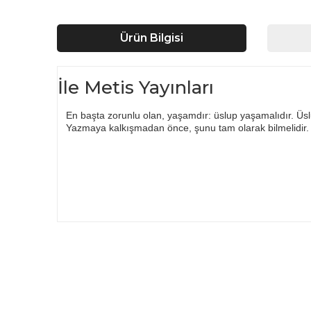
Ürün Bilgisi
İle Metis Yayınları
En başta zorunlu olan, yaşamdır: üslup yaşamalıdır. Üslup
Yazmaya kalkışmadan önce, şunu tam olarak bilmelidir. 
Bu ürünün fiyat bilgisi, resim, ürün açıklamalarında ve d
Görüş ve önerileriniz için teşekkür ederiz.
Ürün resmi kalitesiz, bozuk veya görüntülenemiyor.
Ürün açıklamasında eksik bilgiler bulunuyor.