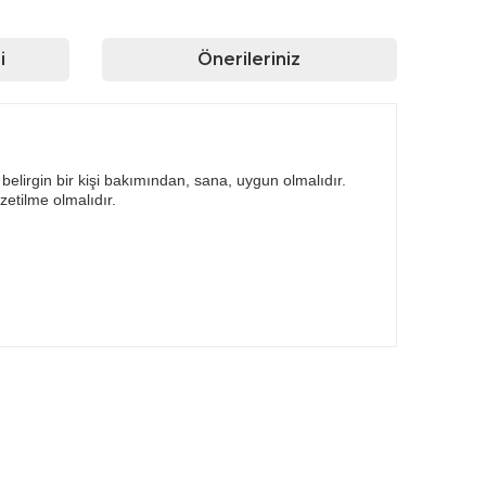
i
Önerileriniz
belirgin bir kişi bakımından, sana, uygun olmalıdır.
etilme olmalıdır.
rafımıza iletebilirsiniz.