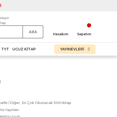
!
elepir
itap
ARA
Hesabım
Sepetim
TYT
UCUZ KITAP
YAYINEVLERİ
ı
sefe / Diğer
,
En Çok Okunacak 1000 Kitap
is Yayınları
89753422451