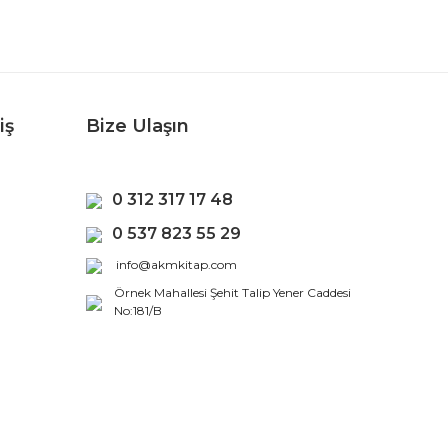
iş
Bize Ulaşın
0 312 317 17 48
0 537 823 55 29
info@akmkitap.com
Örnek Mahallesi Şehit Talip Yener Caddesi
No:181/B