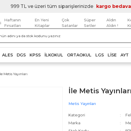
999 TL ve üzeri tüm siparişlerinizde
kargo bedava
Haftanın
En Yeni
Çok
Süper
Aldın
K
i
Fırsatları
Kitaplar
Satanlar
Setler
Aldın !
K
ALES
DGS
KPSS
İLKOKUL
ORTAOKUL
LGS
LISE
AYT
İle Metis Yayınları
İle Metis Yayınlar
Metis Yayınları
Kategori
Fel
Marka
Met
Stok Kodu
97