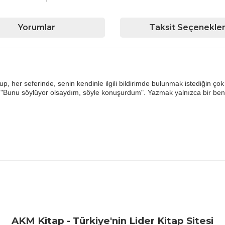
Yorumlar
Taksit Seçenekler
, her seferinde, senin kendinle ilgili bildirimde bulunmak istediğin çok 
"Bunu söylüyor olsaydım, söyle konuşurdum". Yazmak yalnızca bir benz
iğer konularda yetersiz gördüğünüz noktaları öneri formunu kullanarak ta
Bu ürüne ilk yorumu siz yapın!
Yorum Yaz
AKM Kitap - Türkiye'nin Lider Kitap Sitesi