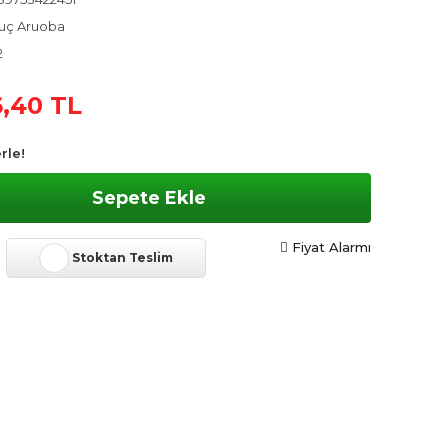
uç Aruoba
2
,40 TL
rle!
Sepete Ekle
Fiyat Alarmı
Stoktan Teslim