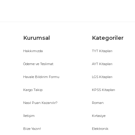
Ürün bilgilerinde hatalar bulunuyor.
Ürün fiyatı diğer sitelerden daha pahalı.
Bu ürüne benzer farklı alternatifler olmalı.
Kurumsal
Kategoriler
Hakkımızda
TYT Kitapları
Ödeme ve Teslimat
AYT Kitapları
Havale Bildirim Formu
LGS Kitapları
Kargo Takip
KPSS Kitapları
Nasıl Puan Kazanılır?
Roman
İletişim
Kırtasiye
Bize Yazın!
Elektronik