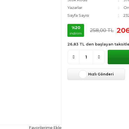
Yazarlar
Or
Sayfa Sayısı
23
%20
206
258,00 TL
indirim
26,83 TL den başlayan taksitle
Hızlı Gönderi