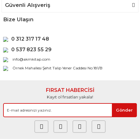
Güvenli Alışveriş
Bize Ulaşın
0 312 317 17 48
0 537 823 55 29
info@akmkitap.com
Örnek Mahallesi Şehit Talip Yener Caddesi No:181/B
FIRSAT HABERCİSİ
Kayıt ol fırsatları yakala!
Gönder