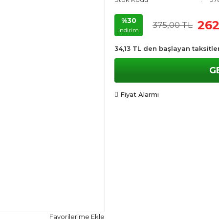
%30
262
375,00 TL
indirim
34,13 TL den başlayan taksitler
G
Fiyat Alarmı