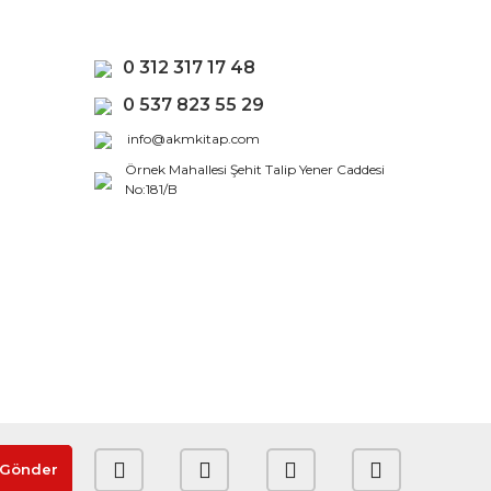
0 312 317 17 48
0 537 823 55 29
info@akmkitap.com
Örnek Mahallesi Şehit Talip Yener Caddesi
No:181/B
Gönder