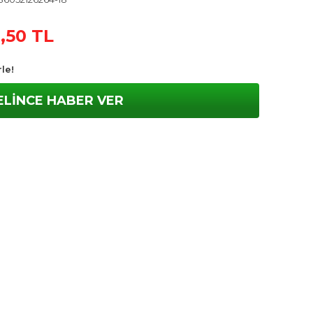
,50 TL
le!
ELİNCE HABER VER