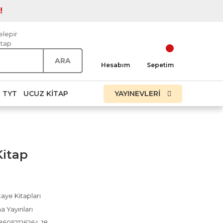
!
elepir
itap
ARA
Hesabım
Sepetim
TYT
UCUZ KITAP
YAYINEVLERİ
itap
aye Kitapları
a Yayınları
86052126264-18