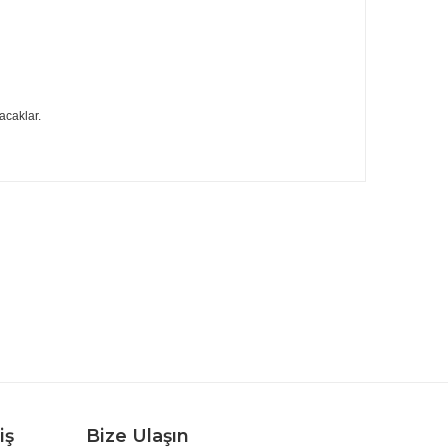
acaklar.
rafımıza iletebilirsiniz.
iş
Bize Ulaşın