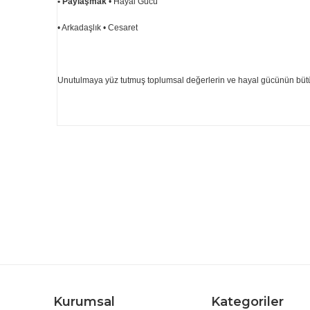
• Paylaşmak
• Hayal Gücü
• Arkadaşlık • Cesaret
Unutulmaya yüz tutmuş toplumsal değerlerin ve hayal gücünün bütün
Bu ürünün fiyat bilgisi, resim, ürün açıklamalarında ve d
Görüş ve önerileriniz için teşekkür ederiz.
Ürün resmi kalitesiz, bozuk veya görüntülenemiyor.
Ürün açıklamasında eksik bilgiler bulunuyor.
Ürün bilgilerinde hatalar bulunuyor.
Ürün fiyatı diğer sitelerden daha pahalı.
Bu ürüne benzer farklı alternatifler olmalı.
Kurumsal
Kategoriler