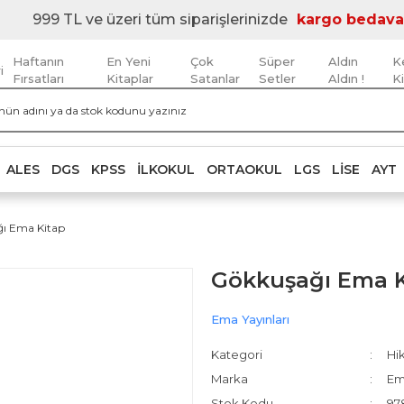
999 TL ve üzeri tüm siparişlerinizde
kargo bedava
Haftanın
En Yeni
Çok
Süper
Aldın
K
i
Fırsatları
Kitaplar
Satanlar
Setler
Aldın !
K
ALES
DGS
KPSS
İLKOKUL
ORTAOKUL
LGS
LISE
AYT
ı Ema Kitap
Gökkuşağı Ema K
Ema Yayınları
Kategori
Hik
Marka
Em
Stok Kodu
97