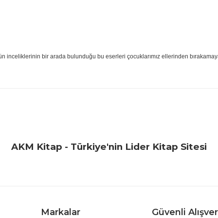
 inceliklerinin bir arada bulunduğu bu eserleri çocuklarımız ellerinden bırakamay
iğer konularda yetersiz gördüğünüz noktaları öneri formunu kullanarak ta
Bu ürüne ilk yorumu siz yapın!
Yorum Yaz
AKM Kitap - Türkiye'nin Lider Kitap Sitesi
Markalar
Güvenli Alışver