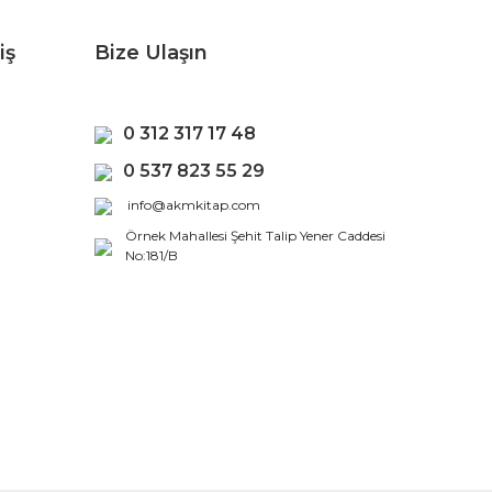
iş
Bize Ulaşın
0 312 317 17 48
0 537 823 55 29
info@akmkitap.com
Örnek Mahallesi Şehit Talip Yener Caddesi
No:181/B