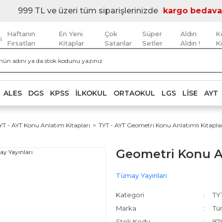
999 TL ve üzeri tüm siparişlerinizde
kargo bedava
Haftanın
En Yeni
Çok
Süper
Aldın
K
i
Fırsatları
Kitaplar
Satanlar
Setler
Aldın !
K
ALES
DGS
KPSS
İLKOKUL
ORTAOKUL
LGS
LISE
AYT
YT - AYT Konu Anlatım Kitapları
TYT - AYT Geometri Konu Anlatımlı Kitapla
Geometri Konu An
Tümay Yayınları
Kategori
TYT
Marka
Tü
Stok Kodu
97