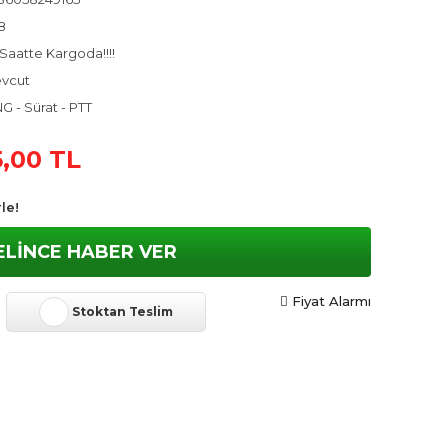
8
Saatte Kargoda!!!!
vcut
G - Sürat - PTT
,00 TL
le!
ELİNCE HABER VER
Fiyat Alarmı
Stoktan Teslim