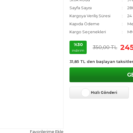
Sayfa Sayısı
28
Kargoya Veriliş Süresi
24 
Kapıda Ödeme
Me
Kargo Seçenekleri
MN
%30
245
350,00 TL
indirim
31,85 TL den başlayan taksitler
G
Hızlı Gönderi