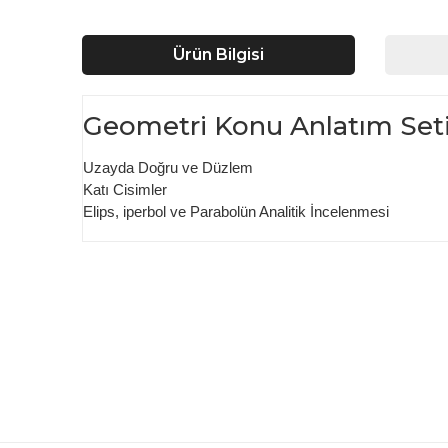
Ürün Bilgisi
Geometri Konu Anlatım Seti
Uzayda Doğru ve Düzlem
Katı Cisimler
Elips, iperbol ve Parabolün Analitik İncelenmesi
Bu ürünün fiyat bilgisi, resim, ürün açıklamalarında ve d
Görüş ve önerileriniz için teşekkür ederiz.
Ürün resmi kalitesiz, bozuk veya görüntülenemiyor.
Ürün açıklamasında eksik bilgiler bulunuyor.
Ürün bilgilerinde hatalar bulunuyor.
Ürün fiyatı diğer sitelerden daha pahalı.
Bu ürüne benzer farklı alternatifler olmalı.