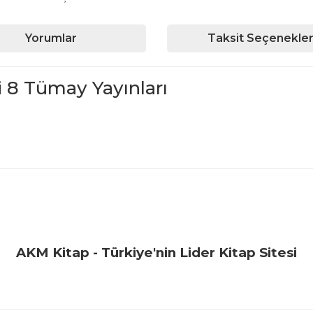
Yorumlar
Taksit Seçenekler
 8 Tümay Yayınları
iğer konularda yetersiz gördüğünüz noktaları öneri formunu kullanarak ta
Bu ürüne ilk yorumu siz yapın!
Yorum Yaz
AKM Kitap - Türkiye'nin Lider Kitap Sitesi