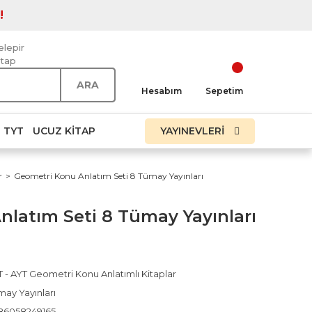
!
elepir
itap
ARA
Hesabım
Sepetim
TYT
UCUZ KITAP
YAYINEVLERİ
r
Geometri Konu Anlatım Seti 8 Tümay Yayınları
latım Seti 8 Tümay Yayınları
 - AYT Geometri Konu Anlatımlı Kitaplar
may Yayınları
86058249165