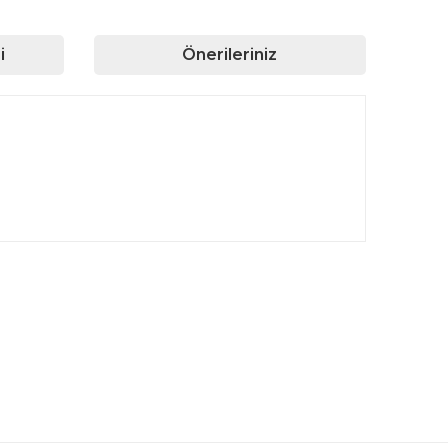
i
Önerileriniz
rafımıza iletebilirsiniz.