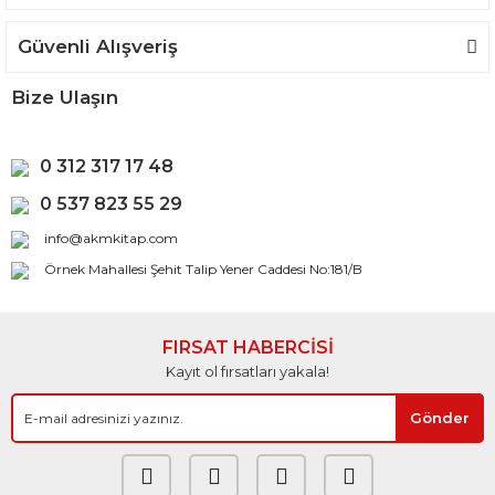
Güvenli Alışveriş
Bize Ulaşın
0 312 317 17 48
0 537 823 55 29
info@akmkitap.com
Örnek Mahallesi Şehit Talip Yener Caddesi No:181/B
FIRSAT HABERCİSİ
Kayıt ol fırsatları yakala!
Gönder