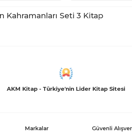
n Kahramanları Seti 3 Kitap
iğer konularda yetersiz gördüğünüz noktaları öneri formunu kullanarak ta
Bu ürüne ilk yorumu siz yapın!
Yorum Yaz
AKM Kitap - Türkiye'nin Lider Kitap Sitesi
Markalar
Güvenli Alışver