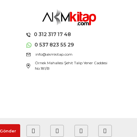
0 312 317 17 48
0 537 823 55 29
info@akmkitap.com
Örnek Mahallesi Şehit Talip Yener Caddesi
No:181/B
Gönder