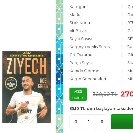
Kategori
Ço
Marka
Do
Stok Kodu
RT
Alt Başlık
Ga
Sayfa Sayısı
SE
Kargoya Veriliş Süresi
24 
Cilt Durumu
Cil
Parça Sayısı
3 K
Kapıda Ödeme
Me
Kargo Seçenekleri
MNG
%25
270
360,00 TL
indirim
35,10 TL den başlayan taksitler