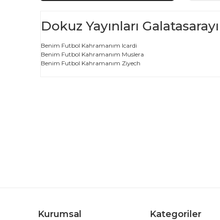
Dokuz Yayınları Galatasarayı
Benim Futbol Kahramanım Icardi
Benim Futbol Kahramanım Muslera
Benim Futbol Kahramanım Ziyech
Bu ürünün fiyat bilgisi, resim, ürün açıklamalarında ve d
Görüş ve önerileriniz için teşekkür ederiz.
Ürün resmi kalitesiz, bozuk veya görüntülenemiyor.
Ürün açıklamasında eksik bilgiler bulunuyor.
Ürün bilgilerinde hatalar bulunuyor.
Ürün fiyatı diğer sitelerden daha pahalı.
Bu ürüne benzer farklı alternatifler olmalı.
Kurumsal
Kategoriler