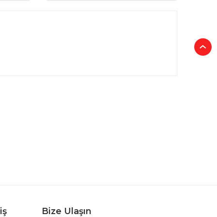
rafımıza iletebilirsiniz.
iş
Bize Ulaşın