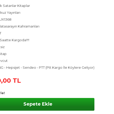
k Satanlar Kitaplar
kuz Yayınları
UX1368
latasarayın Kahramanları
T
Saatte Kargoda!!!!
tsiz
itap
vcut
 - Hepsijet - Sendeo - PTT (Ptt Kargo İle Köylere Geliyor)
,00 TL
le!
Sepete Ekle