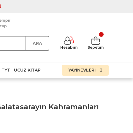
!
elepir
itap
ARA
Hesabım
Sepetim
TYT
UCUZ KITAP
YAYINEVLERİ
Galatasarayın Kahramanları