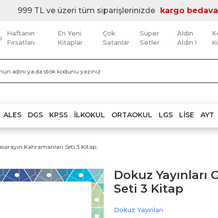
999 TL ve üzeri tüm siparişlerinizde
kargo bedava
Haftanın
En Yeni
Çok
Süper
Aldın
K
i
Fırsatları
Kitaplar
Satanlar
Setler
Aldın !
K
ALES
DGS
KPSS
İLKOKUL
ORTAOKUL
LGS
LISE
AYT
asarayın Kahramanları Seti 3 Kitap
Dokuz Yayınları 
Seti 3 Kitap
Dokuz Yayınları