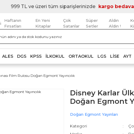
999 TL ve üzeri tüm siparişlerinizde
kargo bedava
Haftanın
En Yeni
Çok
Süper
Aldın
K
i
Fırsatları
Kitaplar
Satanlar
Setler
Aldın !
K
ALES
DGS
KPSS
İLKOKUL
ORTAOKUL
LGS
LISE
AYT
ırtınası Film Rulosu Doğan Egmont Yayıncılık
Disney Karlar Ülk
Doğan Egmont Ya
Doğan Egmont Yayınları
Kategori
Ço