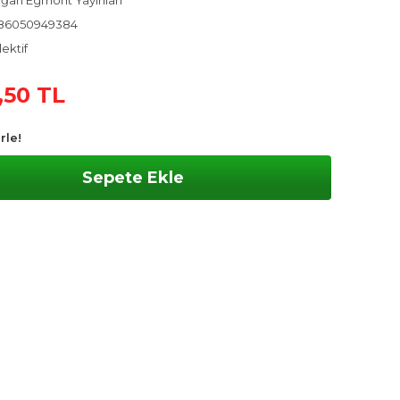
ğan Egmont Yayınları
86050949384
ektif
,50 TL
rle!
Sepete Ekle