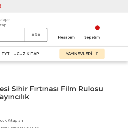
!
elepir
itap
ARA
Hesabım
Sepetim
TYT
UCUZ KITAP
YAYINEVLERİ
esi Sihir Fırtınası Film Rulosu
yıncılık
cuk Kitapları