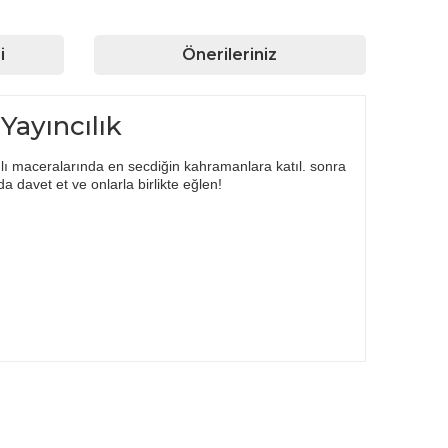
i
Önerileriniz
Yayıncılık
lı maceralarında en secdiğin kahramanlara katıl. sonra
a davet et ve onlarla birlikte eğlen!
rafımıza iletebilirsiniz.