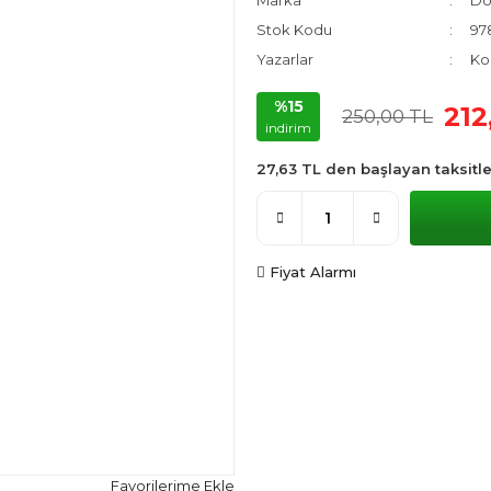
Marka
Do
Stok Kodu
97
Yazarlar
Kol
%15
212
250,00 TL
indirim
27,63 TL den başlayan taksitle
Fiyat Alarmı