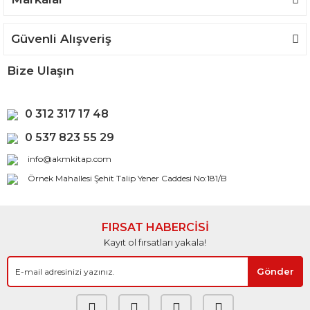
Güvenli Alışveriş
Bize Ulaşın
0 312 317 17 48
0 537 823 55 29
info@akmkitap.com
Örnek Mahallesi Şehit Talip Yener Caddesi No:181/B
FIRSAT HABERCİSİ
Kayıt ol fırsatları yakala!
Gönder