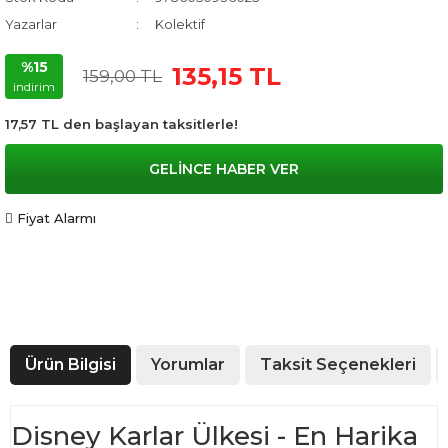
Yazarlar
Kolektif
%15
135,15 TL
159,00 TL
indirim
17,57 TL den başlayan taksitlerle!
GELİNCE HABER VER
Fiyat Alarmı
Ürün Bilgisi
Yorumlar
Taksit Seçenekleri
Disney Karlar Ülkesi - En Harika