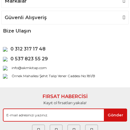
Markalar
Güvenli Alışveriş
Bize Ulaşın
0 312 317 17 48
0 537 823 55 29
info@akmkitap.com
Örnek Mahallesi Şehit Talip Yener Caddesi No:181/B
FIRSAT HABERCİSİ
Kayıt ol fırsatları yakala!
Gönder