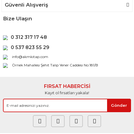
Güvenli Alışveriş
Bize Ulaşın
0 312 317 17 48
0 537 823 55 29
info@akmkitap.com
Örnek Mahallesi Şehit Talip Yener Caddesi No:181/B
FIRSAT HABERCİSİ
Kayıt ol fırsatları yakala!
Gönder