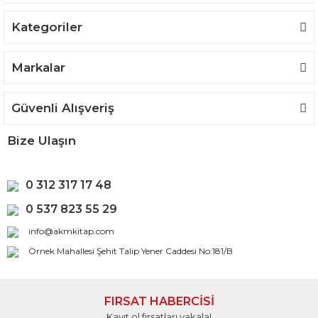
Kategoriler
Gönder
Markalar
Güvenli Alışveriş
Bize Ulaşın
0 312 317 17 48
0 537 823 55 29
info@akmkitap.com
Örnek Mahallesi Şehit Talip Yener Caddesi No:181/B
FIRSAT HABERCİSİ
Kayıt ol fırsatları yakala!