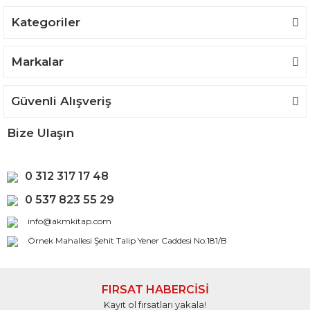
Kategoriler
Gönder
Markalar
Güvenli Alışveriş
Bize Ulaşın
0 312 317 17 48
0 537 823 55 29
info@akmkitap.com
Örnek Mahallesi Şehit Talip Yener Caddesi No:181/B
FIRSAT HABERCİSİ
Kayıt ol fırsatları yakala!