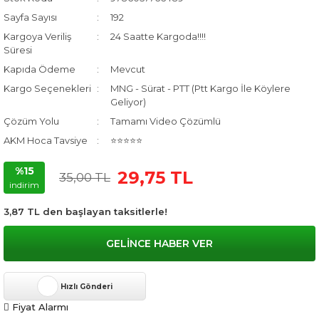
Sayfa Sayısı
192
Kargoya Veriliş
24 Saatte Kargoda!!!!
Süresi
Kapıda Ödeme
Mevcut
Kargo Seçenekleri
MNG - Sürat - PTT (Ptt Kargo İle Köylere
Geliyor)
Çözüm Yolu
Tamamı Video Çözümlü
AKM Hoca Tavsiye
⭐⭐⭐⭐⭐
%15
29,75 TL
35,00 TL
indirim
3,87 TL den başlayan taksitlerle!
GELİNCE HABER VER
Hızlı Gönderi
Fiyat Alarmı