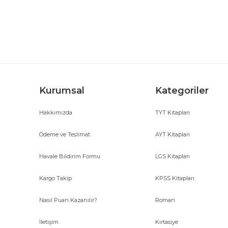
Ürün resmi kalitesiz, bozuk veya görüntülenemiyor.
Ürün açıklamasında eksik bilgiler bulunuyor.
Ürün bilgilerinde hatalar bulunuyor.
Ürün fiyatı diğer sitelerden daha pahalı.
Bu ürüne benzer farklı alternatifler olmalı.
Kurumsal
Kategoriler
Hakkımızda
TYT Kitapları
Ödeme ve Teslimat
AYT Kitapları
Havale Bildirim Formu
LGS Kitapları
Kargo Takip
KPSS Kitapları
Nasıl Puan Kazanılır?
Roman
İletişim
Kırtasiye