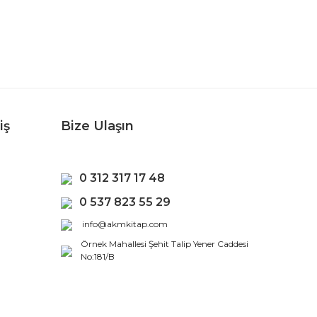
iş
Bize Ulaşın
0 312 317 17 48
0 537 823 55 29
info@akmkitap.com
Örnek Mahallesi Şehit Talip Yener Caddesi
No:181/B