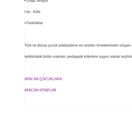
• Doğa Sevgisi
• İyi - Kötü
• Farklılıklar
Türk ve dünya çocuk edebiyatının en sevilen örneklerinden oluşan 4
setimizdeki bütün eserleri, pedagojik kriterlere uygun olarak seçilmiş
AFACAN ÇOCUKLARA
AFACAN KİTAPLAR
Bu ürünün fiyat bilgisi, resim, ürün açıklamalarında ve d
Görüş ve önerileriniz için teşekkür ederiz.