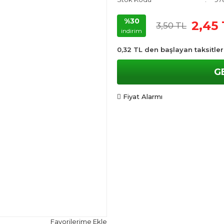
%30
2,45
3,50 TL
indirim
0,32 TL den başlayan taksitler
G
Fiyat Alarmı