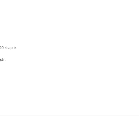
0 kitaplık
tir.
iğer konularda yetersiz gördüğünüz noktaları öneri formunu kullanarak ta
Bu ürüne ilk yorumu siz yapın!