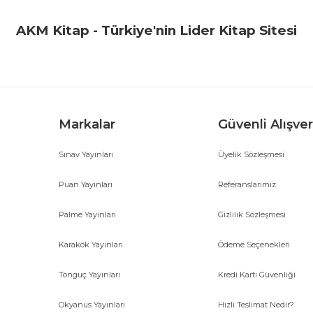
Yorum Yaz
AKM Kitap - Türkiye'nin Lider Kitap Sitesi
Markalar
Güvenli Alışver
Sınav Yayınları
Üyelik Sözleşmesi
Gönder
Puan Yayınları
Referanslarımız
Palme Yayınları
Gizlilik Sözleşmesi
Karakök Yayınları
Ödeme Seçenekleri
Tonguç Yayınları
Kredi Kartı Güvenliği
Okyanus Yayınları
Hızlı Teslimat Nedir?