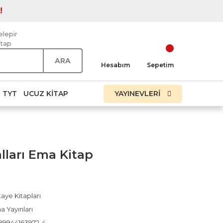
!
elepir
itap
ARA
Hesabım
Sepetim
TYT
UCUZ KITAP
YAYINEVLERİ
lları Ema Kitap
aye Kitapları
a Yayınları
89944163972-4