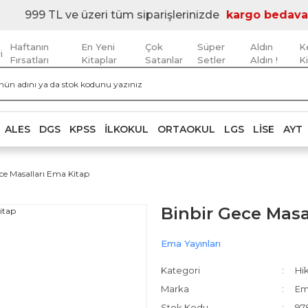
999 TL ve üzeri tüm siparişlerinizde
kargo bedava
Haftanın
En Yeni
Çok
Süper
Aldın
K
i
Fırsatları
Kitaplar
Satanlar
Setler
Aldın !
K
ALES
DGS
KPSS
İLKOKUL
ORTAOKUL
LGS
LISE
AYT
ce Masalları Ema Kitap
Binbir Gece Masa
Ema Yayınları
Kategori
Hik
Marka
Em
Stok Kodu
97