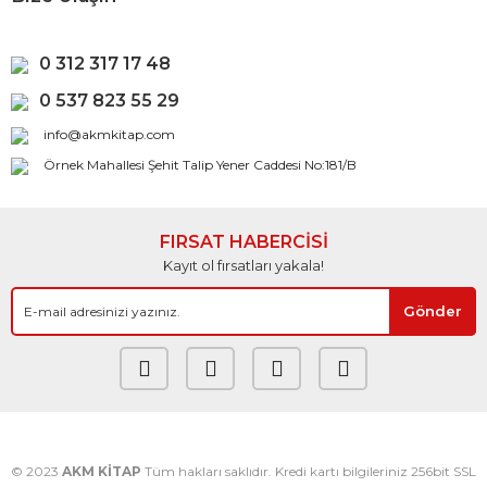
0 312 317 17 48
0 537 823 55 29
info@akmkitap.com
Örnek Mahallesi Şehit Talip Yener Caddesi No:181/B
FIRSAT HABERCİSİ
Kayıt ol fırsatları yakala!
Gönder
© 2023
AKM KİTAP
Tüm hakları saklıdır. Kredi kartı bilgileriniz 256bit SSL