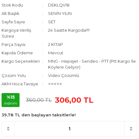
Stok Kodu
DEKLQV18
Alt Başlık
SENİN YILIN
Sayfa Sayısı
SET
Kargoya Veriliş
24 Saatte Kargoda!!!!
Süresi
Parça Sayısı
2 KİTAP
Kapıda Ödeme
Mevcut
Kargo Seçenekleri
MNG - Hepsijet - Sendeo - PTT (Ptt Kargo İle
Köylere Geliyor)
Çözüm Yolu
Video Çözümlü
AKM Hoca Tavsiye
⭐⭐⭐⭐⭐
%15
306,00 TL
360,00 TL
indirim
39,78 TL den başlayan taksitlerle!