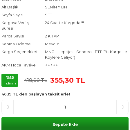
Alt Başlık
SENİN YILIN
Sayfa Sayısı
SET
Kargoya Veriliş
24 Saatte Kargoda!!!!
Süresi
Parça Sayısı
2 KİTAP
Kapıda Ödeme
Mevcut
Kargo Seçenekleri
MNG - Hepsijet - Sendeo - PTT (Ptt Kargo İle
Köylere Geliyor)
AKM Hoca Tavsiye
⭐⭐⭐⭐⭐
%15
355,30 TL
418,00 TL
indirim
46,19 TL den başlayan taksitlerle!
Sepete Ekle