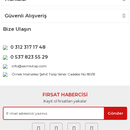
Güvenli Alışveriş
Bize Ulaşın
0 312 317 17 48
0 537 823 55 29
info@akmkitap.com
Örnek Mahallesi Şehit Talip Yener Caddesi No:181/B
FIRSAT HABERCİSİ
Kayıt ol fırsatları yakala!
Gönder