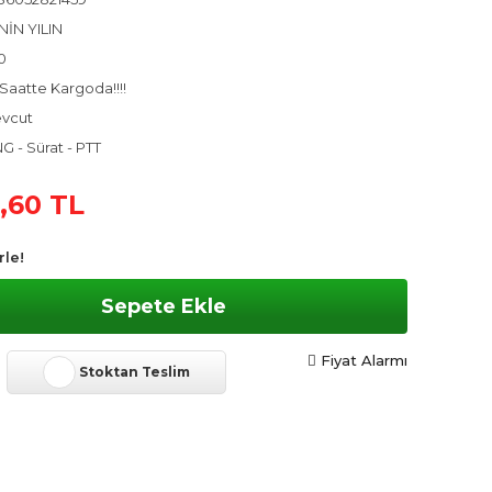
NİN YILIN
0
Saatte Kargoda!!!!
vcut
G - Sürat - PTT
,60 TL
rle!
Sepete Ekle
Fiyat Alarmı
Stoktan Teslim