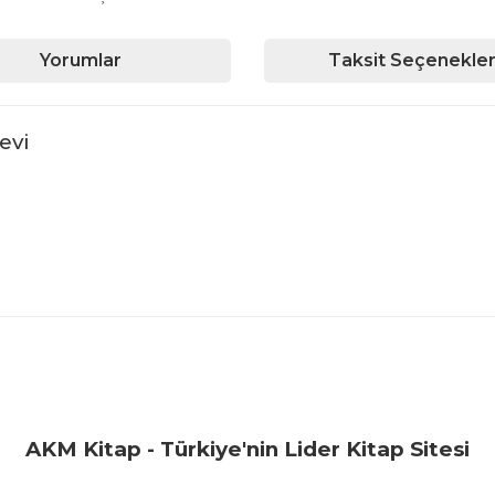
Yorumlar
Taksit Seçenekler
evi
iğer konularda yetersiz gördüğünüz noktaları öneri formunu kullanarak ta
Bu ürüne ilk yorumu siz yapın!
Yorum Yaz
AKM Kitap - Türkiye'nin Lider Kitap Sitesi