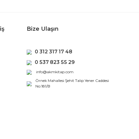
iş
Bize Ulaşın
0 312 317 17 48
0 537 823 55 29
info@akmkitap.com
Örnek Mahallesi Şehit Talip Yener Caddesi
No:181/B