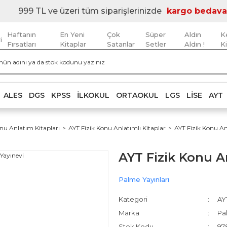
999 TL ve üzeri tüm siparişlerinizde
kargo bedava
Haftanın
En Yeni
Çok
Süper
Aldın
K
i
Fırsatları
Kitaplar
Satanlar
Setler
Aldın !
K
ALES
DGS
KPSS
İLKOKUL
ORTAOKUL
LGS
LISE
AYT
nu Anlatım Kitapları
AYT Fizik Konu Anlatımlı Kitaplar
AYT Fizik Konu An
AYT Fizik Konu A
Palme Yayınları
Kategori
AYT
Marka
Pa
Stok Kodu
97