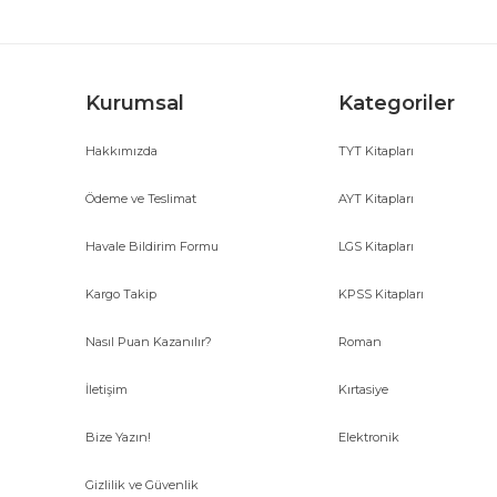
Ürün fiyatı diğer sitelerden daha pahalı.
Bu ürüne benzer farklı alternatifler olmalı.
Kurumsal
Kategoriler
Hakkımızda
TYT Kitapları
Ödeme ve Teslimat
AYT Kitapları
Havale Bildirim Formu
LGS Kitapları
Kargo Takip
KPSS Kitapları
Nasıl Puan Kazanılır?
Roman
İletişim
Kırtasiye
Bize Yazın!
Elektronik
Gizlilik ve Güvenlik