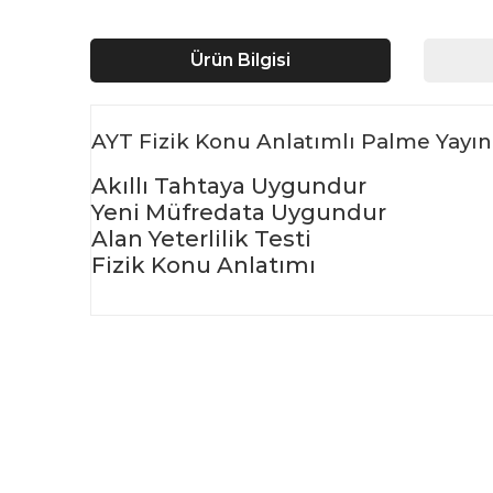
Ürün Bilgisi
AYT Fizik Konu Anlatımlı Palme Yayın
Akıllı Tahtaya Uygundur
Yeni Müfredata Uygundur
Alan Yeterlilik Testi
Fizik Konu Anlatımı
Bu ürünün fiyat bilgisi, resim, ürün açıklamalarında ve d
Görüş ve önerileriniz için teşekkür ederiz.
Ürün resmi kalitesiz, bozuk veya görüntülenemiyor.
Ürün açıklamasında eksik bilgiler bulunuyor.
Ürün bilgilerinde hatalar bulunuyor.