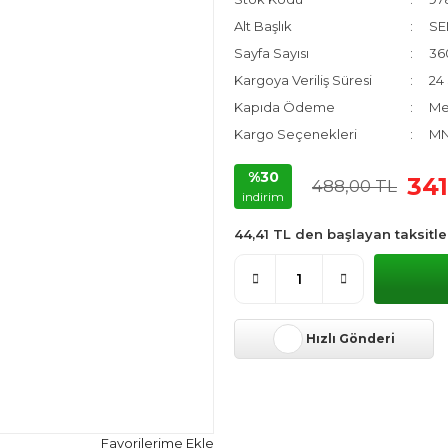
Alt Başlık
SE
Sayfa Sayısı
36
Kargoya Veriliş Süresi
24 
Kapıda Ödeme
Me
Kargo Seçenekleri
MN
%30
341
488,00 TL
indirim
44,41 TL den başlayan taksitle
Hızlı Gönderi