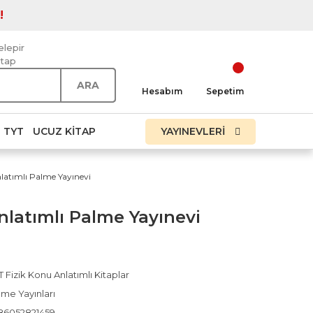
!
elepir
itap
ARA
Hesabım
Sepetim
TYT
UCUZ KITAP
YAYINEVLERİ
latımlı Palme Yayınevi
nlatımlı Palme Yayınevi
 Fizik Konu Anlatımlı Kitaplar
lme Yayınları
86052821459