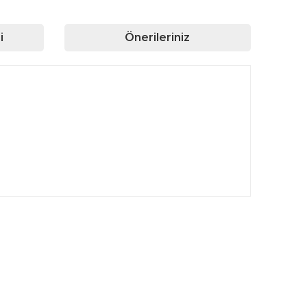
i
Önerileriniz
rafımıza iletebilirsiniz.