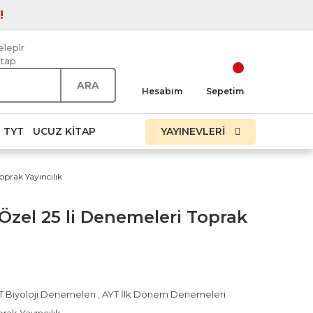
!
elepir
itap
ARA
Hesabım
Sepetim
TYT
UCUZ KITAP
YAYINEVLERİ
oprak Yayıncılık
 Özel 25 li Denemeleri Toprak
T Biyoloji Denemeleri
,
AYT İlk Dönem Denemeleri