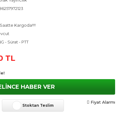
rak Yayıncılık
86257972123
Saatte Kargoda!!!!
vcut
G - Sürat - PTT
0 TL
le!
ELİNCE HABER VER
Fiyat Alarmı
Stoktan Teslim