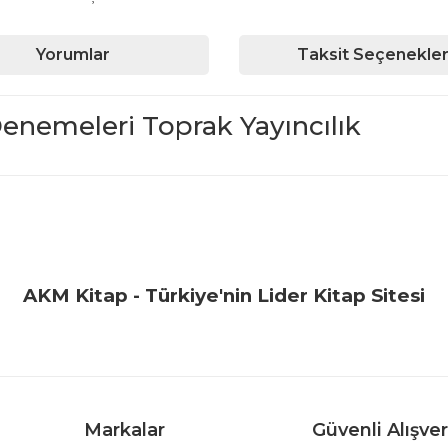
Yorumlar
Taksit Seçenekler
Denemeleri Toprak Yayıncılık
iğer konularda yetersiz gördüğünüz noktaları öneri formunu kullanarak ta
Bu ürüne ilk yorumu siz yapın!
Yorum Yaz
AKM Kitap - Türkiye'nin Lider Kitap Sitesi
Markalar
Güvenli Alışver