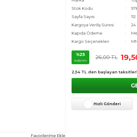
Marka
Top
Stok Kodu
97
Sayfa Sayısı
112
Kargoya Veriliş Süresi
24 
Kapıda Ödeme
Me
Kargo Seçenekleri
MN
%25
19,5
26,00 TL
indirim
2,54 TL den başlayan taksitler
G
Hızlı Gönderi