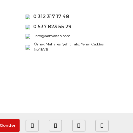
0 312 317 17 48
0 537 823 55 29
info@akmkitap.com
Örnek Mahallesi Şehit Talip Yener Caddesi
No:181/B
Gönder