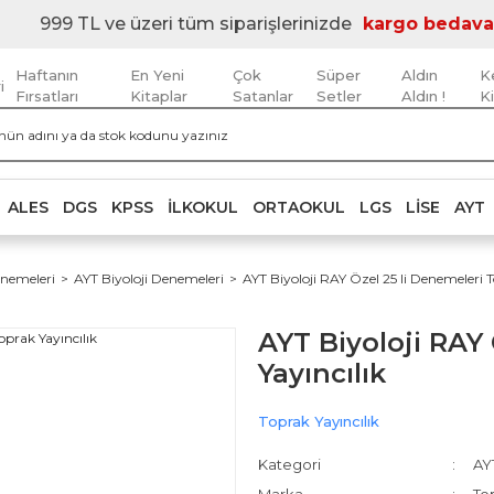
999 TL ve üzeri tüm siparişlerinizde
kargo bedava
Haftanın
En Yeni
Çok
Süper
Aldın
K
i
Fırsatları
Kitaplar
Satanlar
Setler
Aldın !
K
ALES
DGS
KPSS
İLKOKUL
ORTAOKUL
LGS
LISE
AYT
nemeleri
AYT Biyoloji Denemeleri
AYT Biyoloji RAY Özel 25 li Denemeleri T
AYT Biyoloji RAY
Yayıncılık
Toprak Yayıncılık
Kategori
AY