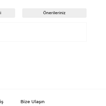
i
Önerileriniz
rafımıza iletebilirsiniz.
iş
Bize Ulaşın