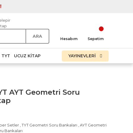
!
elepir
itap
ARA
Hesabım
Sepetim
TYT
UCUZ KITAP
YAYINEVLERİ
TYT AYT Geometri Soru
tap
per Setler
,
TYT Geometri Soru Bankaları
,
AYT Geometri
ru Bankaları