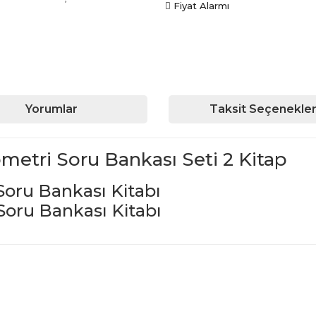
Fiyat Alarmı
Yorumlar
Taksit Seçenekler
metri Soru Bankası Seti 2 Kitap
Soru Bankası Kitabı
Soru Bankası Kitabı
iğer konularda yetersiz gördüğünüz noktaları öneri formunu kullanarak ta
Bu ürüne ilk yorumu siz yapın!