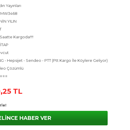
ın Yayınları
GMW3468
NİN YILIN
T
Saatte Kargoda!!!!
KİTAP
vcut
 - Hepsijet - Sendeo - PTT (Ptt Kargo İle Köylere Geliyor)
deo Çözümlü
⭐⭐⭐
,25 TL
rle!
ELİNCE HABER VER