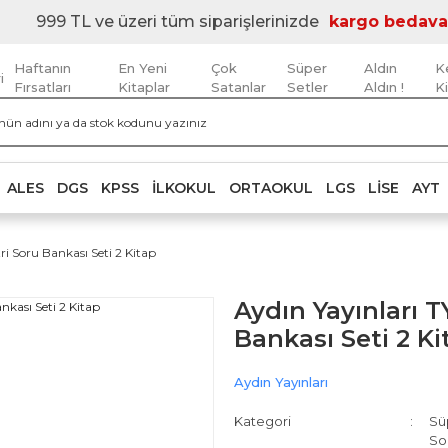
999 TL ve üzeri tüm siparişlerinizde
kargo bedava
Haftanın
En Yeni
Çok
Süper
Aldın
K
i
Fırsatları
Kitaplar
Satanlar
Setler
Aldın !
K
ALES
DGS
KPSS
İLKOKUL
ORTAOKUL
LGS
LISE
AYT
i Soru Bankası Seti 2 Kitap
Aydın Yayınları 
Bankası Seti 2 Ki
Aydın Yayınları
Kategori
Sü
So