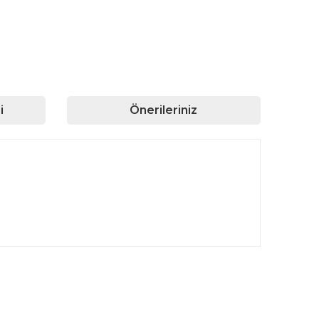
i
Önerileriniz
rafımıza iletebilirsiniz.