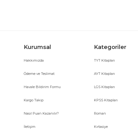
Ürün açıklamasında eksik bilgiler bulunuyor.
Ürün bilgilerinde hatalar bulunuyor.
Ürün fiyatı diğer sitelerden daha pahalı.
Bu ürüne benzer farklı alternatifler olmalı.
Kurumsal
Kategoriler
Hakkımızda
TYT Kitapları
Ödeme ve Teslimat
AYT Kitapları
Havale Bildirim Formu
LGS Kitapları
Kargo Takip
KPSS Kitapları
Nasıl Puan Kazanılır?
Roman
İletişim
Kırtasiye