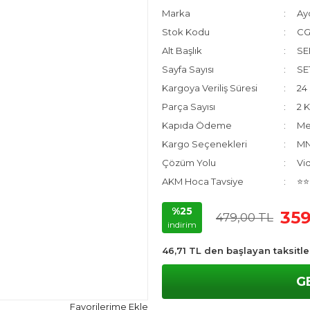
Marka
Ayd
Stok Kodu
C
Alt Başlık
SE
Sayfa Sayısı
SE
Kargoya Veriliş Süresi
24 
Parça Sayısı
2 
Kapıda Ödeme
Me
Kargo Seçenekleri
MNG
Çözüm Yolu
Vi
AKM Hoca Tavsiye
⭐⭐
%25
359
479,00 TL
indirim
46,71 TL den başlayan taksitle
G