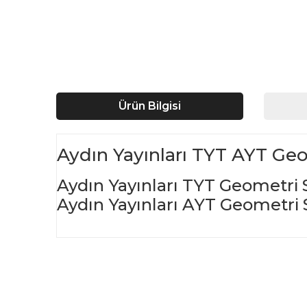
Ürün Bilgisi
Aydın Yayınları TYT AYT Geo
Aydın Yayınları TYT Geometri 
Aydın Yayınları AYT Geometri 
Bu ürünün fiyat bilgisi, resim, ürün açıklamalarında ve d
Görüş ve önerileriniz için teşekkür ederiz.
Ürün resmi kalitesiz, bozuk veya görüntülenemiyor.