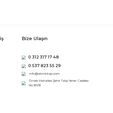
iş
Bize Ulaşın
0 312 317 17 48
0 537 823 55 29
info@akmkitap.com
Örnek Mahallesi Şehit Talip Yener Caddesi
No:181/B