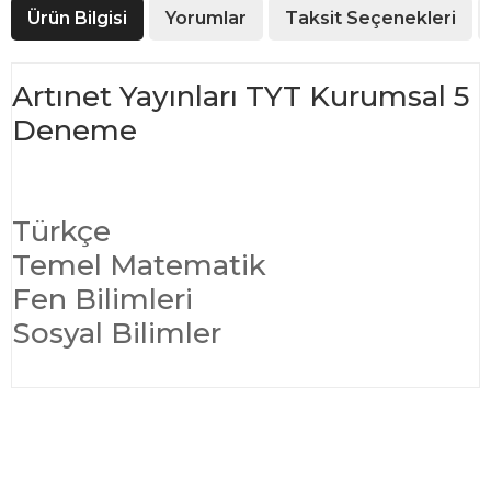
Ürün Bilgisi
Yorumlar
Taksit Seçenekleri
Artınet Yayınları TYT Kurumsal 5
Deneme
Türkçe
Temel Matematik
Fen Bilimleri
Sosyal Bilimler
Bu ürünün fiyat bilgisi, resim, ürün açıklamalarında ve diğer
konularda yetersiz gördüğünüz noktaları öneri formunu
Bu ürüne ilk yorumu siz yapın!
kullanarak tarafımıza iletebilirsiniz.
Görüş ve önerileriniz için teşekkür ederiz.