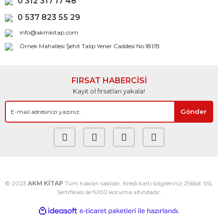
0 312 317 17 48
0 537 823 55 29
info@akmkitap.com
Örnek Mahallesi Şehit Talip Yener Caddesi No:181/B
FIRSAT HABERCİSİ
Kayıt ol fırsatları yakala!
Gönder
© 2023
AKM KİTAP
Tüm hakları saklıdır. Kredi kartı bilgileriniz 256bit SSL
Sertifikası ile %100 koruma altındadır.
ile
ideasoft
e-