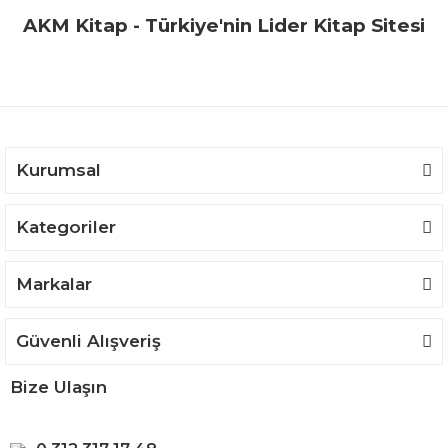
Yorum Yaz
AKM Kitap - Türkiye'nin Lider Kitap Sitesi
Ürün resmi kalitesiz, bozuk veya görüntülenemiyor.
Ürün açıklamasında eksik bilgiler bulunuyor.
Ürün bilgilerinde hatalar bulunuyor.
Ürün fiyatı diğer sitelerden daha pahalı.
Bu ürüne benzer farklı alternatifler olmalı.
Kurumsal
Kategoriler
Gönder
Markalar
Güvenli Alışveriş
Bize Ulaşın