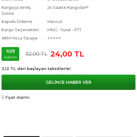
Kargoya Veriliş
24 Saatte Kargoda!!!!
Süresi
Kapıda Ödeme
Mevcut
Kargo Seçenekleri
MNG - Sürat - PTT
AKM Hoca Tavsiye
⭐⭐⭐⭐⭐
%25
24,00 TL
32,00 TL
indirim
3,12 TL den başlayan taksitlerle!
GELİNCE HABER VER
Fiyat Alarmı