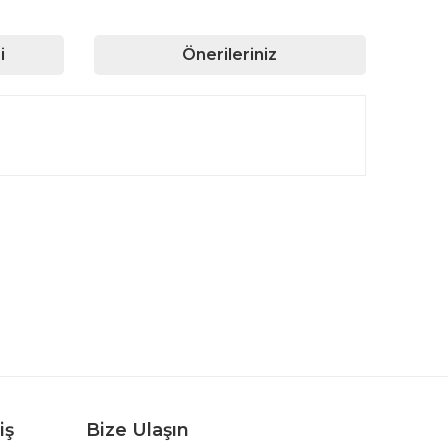
i
Önerileriniz
rafımıza iletebilirsiniz.
iş
Bize Ulaşın