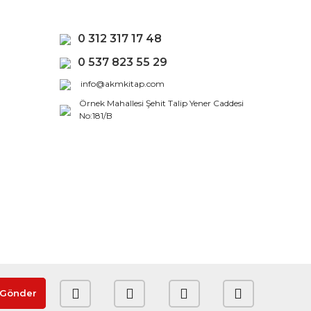
0 312 317 17 48
0 537 823 55 29
info@akmkitap.com
Örnek Mahallesi Şehit Talip Yener Caddesi
No:181/B
Gönder