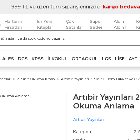
999 TL ve üzeri tüm siparişlerinizde
kargo bedava
Haftanın
En Yeni
Çok
Süper
Aldın
K
i
Fırsatları
Kitaplar
Satanlar
Setler
Aldın !
K
ALES
DGS
KPSS
İLKOKUL
ORTAOKUL
LGS
LISE
AYT
tapları
2. Sınıf Okuma Kitabı
Artıbir Yayınları 2. Sınıf Bilsem Dikkat v
Artıbir Yayınları 
Okuma Anlama
Artıbir Yayınları
Kategori
2. 