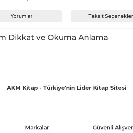
Yorumlar
Taksit Seçenekler
ilsem Dikkat ve Okuma Anlama
iğer konularda yetersiz gördüğünüz noktaları öneri formunu kullanarak ta
Bu ürüne ilk yorumu siz yapın!
Yorum Yaz
AKM Kitap - Türkiye'nin Lider Kitap Sitesi
Markalar
Güvenli Alışver