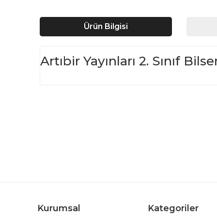
Ürün Bilgisi
Artıbir Yayınları 2. Sınıf B
Bu ürünün fiyat bilgisi, resim, ürün açıklamalarında ve d
Görüş ve önerileriniz için teşekkür ederiz.
Ürün resmi kalitesiz, bozuk veya görüntülenemiyor.
Ürün açıklamasında eksik bilgiler bulunuyor.
Ürün bilgilerinde hatalar bulunuyor.
Ürün fiyatı diğer sitelerden daha pahalı.
Bu ürüne benzer farklı alternatifler olmalı.
Kurumsal
Kategoriler