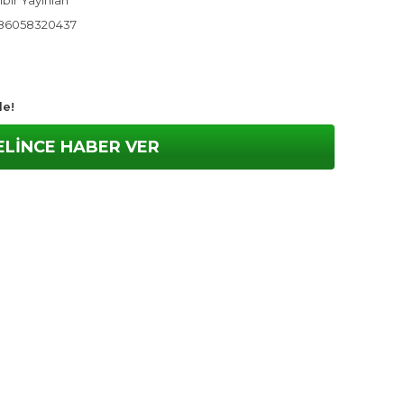
ıbir Yayınları
86058320437
le!
ELİNCE HABER VER