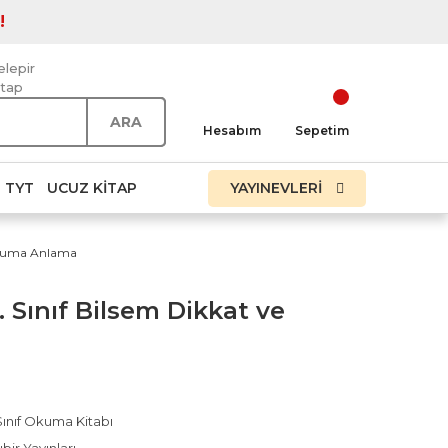
!
elepir
itap
ARA
Hesabım
Sepetim
TYT
UCUZ KITAP
YAYINEVLERİ
e Okuma Anlama
2. Sınıf Bilsem Dikkat ve
Sınıf Okuma Kitabı