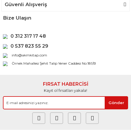
Güvenli Alışveriş
Bize Ulaşın
0 312 317 17 48
0 537 823 55 29
info@akmkitap.com
Örnek Mahallesi Şehit Talip Yener Caddesi No:181/B
FIRSAT HABERCİSİ
Kayıt ol fırsatları yakala!
Gönder