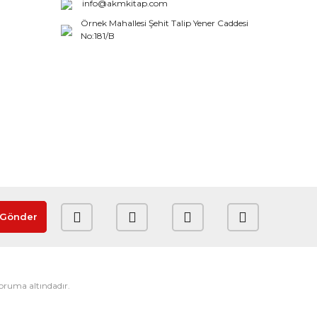
info@akmkitap.com
Örnek Mahallesi Şehit Talip Yener Caddesi
No:181/B
Gönder
 koruma altındadır.