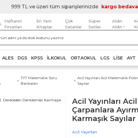
999 TL ve üzeri tüm siparişlerinizde
kargo bedava
Haftanın
En Yeni
Çok
Süper
Aldın
K
i
Fırsatları
Kitaplar
Satanlar
Setler
Aldın !
K
ALES
DGS
KPSS
İLKOKUL
ORTAOKUL
LGS
LISE
AYT
TYT Matematik Soru
Acil Yayınları Acil Matematik Po
ı
Bankaları
Sayılar
Acil Yayınları Ac
Çarpanlara Ayır
Karmaşık Sayılar
Acil Yayınları