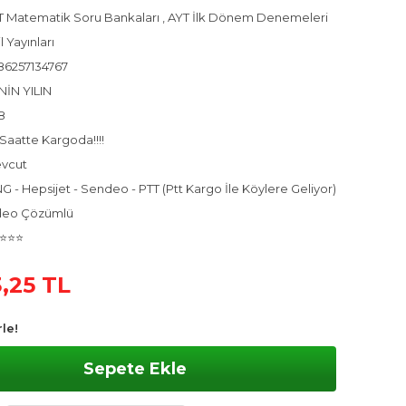
T Matematik Soru Bankaları
,
AYT İlk Dönem Denemeleri
l Yayınları
86257134767
NİN YILIN
8
Saatte Kargoda!!!!
vcut
 - Hepsijet - Sendeo - PTT (Ptt Kargo İle Köylere Geliyor)
deo Çözümlü
⭐⭐⭐
,25 TL
le!
Sepete Ekle