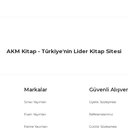
iğer konularda yetersiz gördüğünüz noktaları öneri formunu kullanarak ta
Bu ürüne ilk yorumu siz yapın!
Yorum Yaz
AKM Kitap - Türkiye'nin Lider Kitap Sitesi
Markalar
Güvenli Alışver
Sınav Yayınları
Üyelik Sözleşmesi
Gönder
Puan Yayınları
Referanslarımız
Palme Yayınları
Gizlilik Sözleşmesi