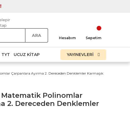
!
elepir
itap
ARA
Hesabım
Sepetim
TYT
UCUZ KITAP
YAYINEVLERİ
linomlar Çarpanlara Ayırma 2. Dereceden Denklemler Karmaşık
il Matematik Polinomlar
ma 2. Dereceden Denklemler