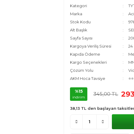
Kategori
TY
Marka
Aci
Stok Kodu
97
Alt Başlık
SE
Sayfa Sayısı
20
Kargoya Veriliş Süresi
24 
Kapıda Ödeme
Me
Kargo Seçenekleri
MNG
Çözüm Yolu
Vi
AKM Hoca Tavsiye
⭐⭐
%15
293
345,00 TL
indirim
38,13 TL den başlayan taksitler