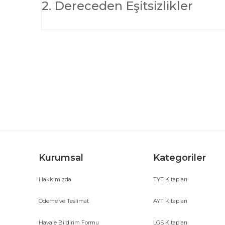
2. Dereceden Eşitsizlikler
Bu ürünün fiyat bilgisi, resim, ürün açıklamalarında ve d
Görüş ve önerileriniz için teşekkür ederiz.
Ürün resmi kalitesiz, bozuk veya görüntülenemiyor.
Ürün açıklamasında eksik bilgiler bulunuyor.
Ürün bilgilerinde hatalar bulunuyor.
Ürün fiyatı diğer sitelerden daha pahalı.
Bu ürüne benzer farklı alternatifler olmalı.
Kurumsal
Kategoriler
Hakkımızda
TYT Kitapları
Ödeme ve Teslimat
AYT Kitapları
Havale Bildirim Formu
LGS Kitapları