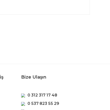
rafımıza iletebilirsiniz.
iş
Bize Ulaşın
0 312 317 17 48
0 537 823 55 29