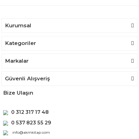
Ürün bilgilerinde hatalar bulunuyor.
Ürün fiyatı diğer sitelerden daha pahalı.
Bu ürüne benzer farklı alternatifler olmalı.
Kurumsal
Kategoriler
Gönder
Markalar
Güvenli Alışveriş
Bize Ulaşın
0 312 317 17 48
0 537 823 55 29
info@akmkitap.com