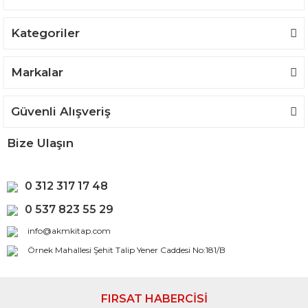
Kategoriler
Gönder
Markalar
Güvenli Alışveriş
Bize Ulaşın
0 312 317 17 48
0 537 823 55 29
info@akmkitap.com
Örnek Mahallesi Şehit Talip Yener Caddesi No:181/B
FIRSAT HABERCİSİ