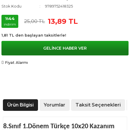
Stok Kodu
9789752418325
%44
13,89 TL
25,00 TL
indirim
1,81 TL den başlayan taksitlerle!
GELİNCE HABER VER
Fiyat Alarmı
Ürün Bilgisi
Yorumlar
Taksit Seçenekleri
8.Sınıf 1.Dönem Türkçe 10x20 Kazanım