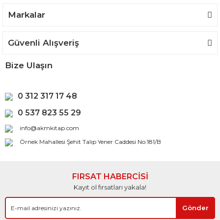
Gönder
Markalar
Güvenli Alışveriş
Bize Ulaşın
0 312 317 17 48
0 537 823 55 29
info@akmkitap.com
Örnek Mahallesi Şehit Talip Yener Caddesi No:181/B
FIRSAT HABERCİSİ
Kayıt ol fırsatları yakala!
Gönder