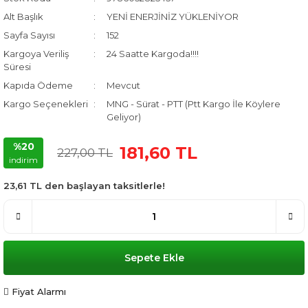
Alt Başlık
YENİ ENERJİNİZ YÜKLENİYOR
Sayfa Sayısı
152
Kargoya Veriliş
24 Saatte Kargoda!!!!
Süresi
Kapıda Ödeme
Mevcut
Kargo Seçenekleri
MNG - Sürat - PTT (Ptt Kargo İle Köylere
Geliyor)
%20
181,60 TL
227,00 TL
indirim
23,61 TL den başlayan taksitlerle!
Sepete Ekle
Fiyat Alarmı