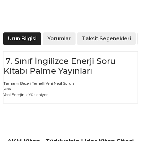
Ürün Bilgisi
Yorumlar
Taksit Seçenekleri
7. Sınıf İngilizce Enerji Soru
Kitabı Palme Yayınları
Tamamı Beceri Temelli Yeni Nesil Sorular
Pısa
Yeni Enerjiniz Yükleniyor
Bu ürünün fiyat bilgisi, resim, ürün açıklamalarında ve diğer
konularda yetersiz gördüğünüz noktaları öneri formunu
Bu ürüne ilk yorumu siz yapın!
kullanarak tarafımıza iletebilirsiniz.
Görüş ve önerileriniz için teşekkür ederiz.
Yorum Yaz