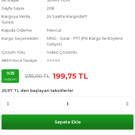
Alt Başlık
SENİN YILIN
Sayfa Sayısı
208
Kargoya Veriliş
24 Saatte Kargoda!!!!
Süresi
Kapıda Ödeme
Mevcut
Kargo Seçenekleri
MNG - Sürat - PTT (Ptt Kargo İle Köylere
Geliyor)
Çözüm Yolu
Video Çözümlü
AKM Hoca Tavsiye
⭐⭐⭐⭐⭐
%15
199,75 TL
235,00 TL
indirim
25,97 TL den başlayan taksitlerle!
Sepete Ekle