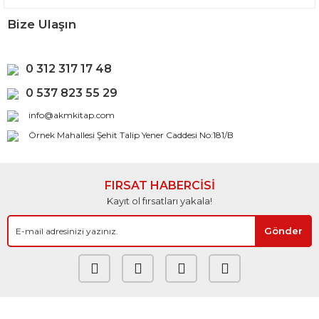
Bize Ulaşın
0 312 317 17 48
0 537 823 55 29
info@akmkitap.com
Örnek Mahallesi Şehit Talip Yener Caddesi No:181/B
FIRSAT HABERCİSİ
Kayıt ol fırsatları yakala!
Gönder