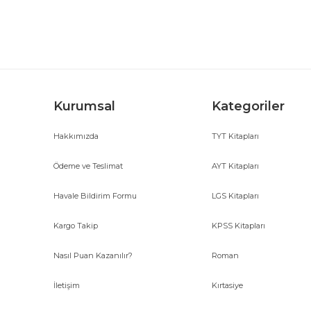
Ürün açıklamasında eksik bilgiler bulunuyor.
Ürün bilgilerinde hatalar bulunuyor.
Ürün fiyatı diğer sitelerden daha pahalı.
Bu ürüne benzer farklı alternatifler olmalı.
Kurumsal
Kategoriler
Hakkımızda
TYT Kitapları
Ödeme ve Teslimat
AYT Kitapları
Havale Bildirim Formu
LGS Kitapları
Kargo Takip
KPSS Kitapları
Nasıl Puan Kazanılır?
Roman
İletişim
Kırtasiye