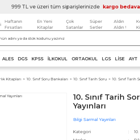
999 TL ve üzeri tüm siparişlerinizde
kargo bedava
Haftanın
En Yeni
Çok
Süper
Aldın
K
i
Fırsatları
Kitaplar
Satanlar
Setler
Aldın !
K
ALES
DGS
KPSS
İLKOKUL
ORTAOKUL
LGS
LISE
AYT
rlık Kitapları
10. Sınıf Soru Bankaları
10. Sınıf Tarih Soru
10. Sınıf Tarih 
10. Sınıf Tarih S
Yayınları
Bilgi Sarmal Yayınları
Kategori
10.