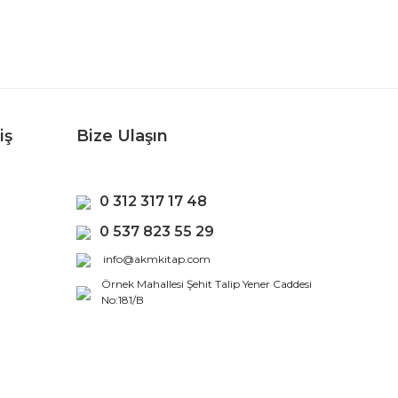
iş
Bize Ulaşın
0 312 317 17 48
0 537 823 55 29
info@akmkitap.com
Örnek Mahallesi Şehit Talip Yener Caddesi
No:181/B