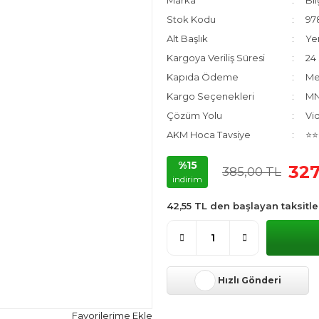
Marka
Bil
Stok Kodu
97
Alt Başlık
Ye
Kargoya Veriliş Süresi
24 
Kapıda Ödeme
Me
Kargo Seçenekleri
MNG
Çözüm Yolu
Vi
AKM Hoca Tavsiye
⭐⭐
%15
327
385,00 TL
indirim
42,55 TL den başlayan taksitle
Hızlı Gönderi