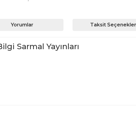
Yorumlar
Taksit Seçenekler
Bilgi Sarmal Yayınları
iğer konularda yetersiz gördüğünüz noktaları öneri formunu kullanarak ta
Bu ürüne ilk yorumu siz yapın!