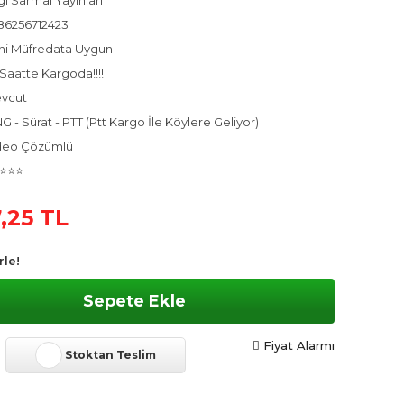
gi Sarmal Yayınları
86256712423
ni Müfredata Uygun
Saatte Kargoda!!!!
vcut
 - Sürat - PTT (Ptt Kargo İle Köylere Geliyor)
deo Çözümlü
⭐⭐⭐
,25 TL
rle!
Sepete Ekle
Fiyat Alarmı
Stoktan Teslim