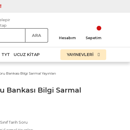
!
elepir
itap
ARA
Hesabım
Sepetim
TYT
UCUZ KITAP
YAYINEVLERİ
Soru Bankası Bilgi Sarmal Yayınları
oru Bankası Bilgi Sarmal
 Sınıf Tarih Soru