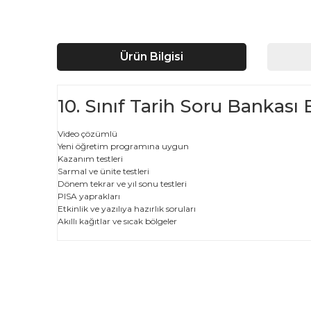
Ürün Bilgisi
10. Sınıf Tarih Soru Bankası 
Video çözümlü
Yeni öğretim programına uygun
Kazanım testleri
Sarmal ve ünite testleri
Dönem tekrar ve yıl sonu testleri
PISA yaprakları
Etkinlik ve yazılıya hazırlık soruları
Akıllı kağıtlar ve sıcak bölgeler
Bu ürünün fiyat bilgisi, resim, ürün açıklamalarında ve d
Görüş ve önerileriniz için teşekkür ederiz.
Ürün resmi kalitesiz, bozuk veya görüntülenemiyor.