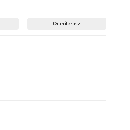
i
Önerileriniz
rafımıza iletebilirsiniz.