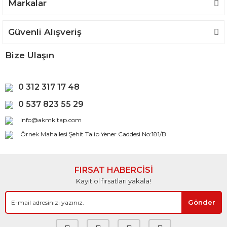
Gönder
Markalar
Güvenli Alışveriş
Bize Ulaşın
0 312 317 17 48
0 537 823 55 29
info@akmkitap.com
Örnek Mahallesi Şehit Talip Yener Caddesi No:181/B
FIRSAT HABERCİSİ
Kayıt ol fırsatları yakala!
Gönder