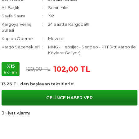
Alt Başlık
Senin Yılın
Sayfa Sayısı
192
Kargoya Veriliş
24 Saatte Kargoda!!!!
Süresi
Kapıda Ödeme
Mevcut
Kargo Seçenekleri
MNG - Hepsijet - Sendeo - PTT (Ptt Kargo İle
Köylere Geliyor)
%15
102,00 TL
120,00 TL
indirim
13,26 TL den başlayan taksitlerle!
GELİNCE HABER VER
Fiyat Alarmı