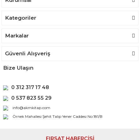
Kurumsal
Kategoriler
Gönder
Markalar
Güvenli Alışveriş
Bize Ulaşın
0 312 317 17 48
0 537 823 55 29
info@akmkitap.com
Örnek Mahallesi Şehit Talip Yener Caddesi No:181/B
FIRSAT HABERCİSİ