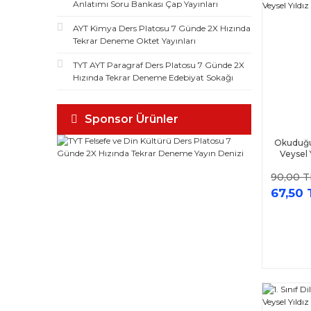
Anlatımı Soru Bankası Çap Yayınları
5 Renk Yayınları (16)
AYT Kimya Ders Platosu 7 Günde 2X Hızında
Aydın Yayınları (15)
Tekrar Deneme Oktet Yayınları
Bulut Yayınları (15)
TYT AYT Paragraf Ders Platosu 7 Günde 2X
Kurmay ELT Yayınları (15)
Hızında Tekrar Deneme Edebiyat Sokağı
Kurul Yayıncılık (15)
Akıllı Adam Yayınları (14)
Sponsor Ürünler
Eğitim Dünyası (14)
Okuduğu
Sınav Yayınları (14)
Veysel Y
Atom Karınca Yayınları (13)
90,00 T
Bilgiseli Yayınları (13)
67,50 
BlokTest Yayınları (13)
İnovasyon Yayınları (13)
Pruva Akademi (13)
Dikkat Atölyesi Yayınları (12)
SBM Yayınları (12)
Zeka Küpü Yayınları (12)