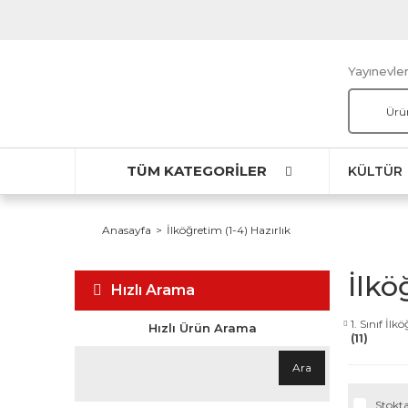
Yayınevler
TÜM KATEGORİLER
KÜLTÜR
Anasayfa
İlköğretim (1-4) Hazırlık
İlkö
Hızlı Arama
1. Sınıf İlk
Hızlı Ürün Arama
(11)
Ara
Stokta