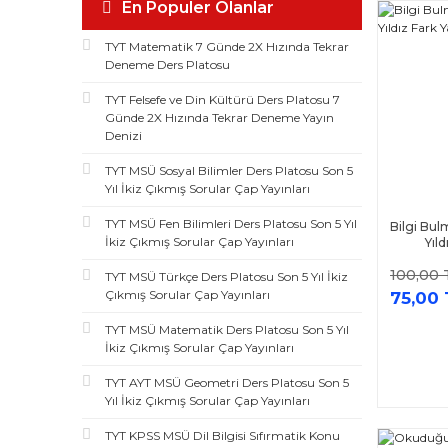
En Populer Olanlar
Okyanus Yayınları (26)
TYT Matematik 7 Günde 2X Hızında Tekrar
Yuva Yayınları (26)
Deneme Ders Platosu
Palme Yayınları (25)
TYT Felsefe ve Din Kültürü Ders Platosu 7
Altın Nokta Yayınları (24)
Günde 2X Hızında Tekrar Deneme Yayın
Evrensel İletişim Yayınları (24)
Denizi
Mavi Deniz Yayınları (24)
TYT MSÜ Sosyal Bilimler Ders Platosu Son 5
Yıl İkiz Çıkmış Sorular Çap Yayınları
Gama Okul Yayınları (23)
Sadık Uygun Yayınları (23)
TYT MSÜ Fen Bilimleri Ders Platosu Son 5 Yıl
Bilgi Bul
İkiz Çıkmış Sorular Çap Yayınları
Yıld
Batı Akademi Yayınları (22)
100,00 
İşleyen Zeka Yayınları (20)
TYT MSÜ Türkçe Ders Platosu Son 5 Yıl İkiz
Çıkmış Sorular Çap Yayınları
75,00 
Zeki Çocuk Yayınları (20)
TYT MSÜ Matematik Ders Platosu Son 5 Yıl
Başat Yayınları (18)
İkiz Çıkmış Sorular Çap Yayınları
Oscar Yayınları (18)
TYT AYT MSÜ Geometri Ders Platosu Son 5
Puan Yayınları (18)
Yıl İkiz Çıkmış Sorular Çap Yayınları
Dogan Akademi Yayınları (17)
TYT KPSS MSÜ Dil Bilgisi Sıfırmatik Konu
Nitelik Yayınları (17)