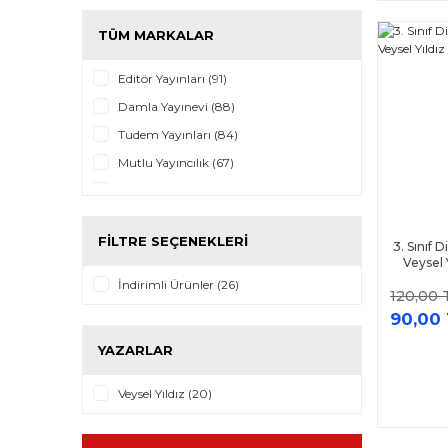
TÜM MARKALAR
Editör Yayınları (91)
Damla Yayınevi (88)
Tudem Yayınları (84)
Mutlu Yayıncılık (67)
Berkay Yayıncılık (62)
Kırmızı Beyaz Yayınları (43)
FILTRE SEÇENEKLERI
Data Yayınları (39)
3. Sınıf D
Veysel Y
AKM Kitap (37)
İndirimli Ürünler (26)
120,00 
Tonguç Akademi Yayınları (35)
90,00
Arı Yayınları (30)
YAZARLAR
Medyan Yayınları (30)
Bi Not Yayınları (28)
Veysel Yıldız (20)
Bilfen Yayınları (28)
Fark Yayınları (26)