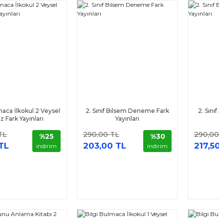
maca İlkokul 2 Veysel
2. Sınıf Bilsem Deneme Fark
2. Sını
ız Fark Yayınları
Yayınları
TL
290,00 TL
290,00
%25
%30
TL
203,00 TL
217,5
indirim
indirim