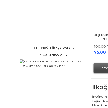
DDY Yayınları (3)
Delta Kültür Yayınevi (3)
Faktör Yayınları (3)
Fides Yayınları (3)
Forza Yayınları (3)
Bilgi Bul
Yıld
Hız Yayınları (3)
İlk Önce Yayıncılık (3)
100,00 
TYT MSÜ Türkçe Ders ...
75,00 
IQ Yayınları (3)
Fiyat :
349,00 TL
Lodos Yayınları (3)
Master Publishing (3)
St
N-Smart Yayınları (3)
Nartest Yayınları (3)
İlköğ
Sistem Plus Yayınları (3)
Yanıt Yayınları (3)
İlköğretim,
Yükselen Zeka Yayınları (3)
Çoğu ülkede
Ülkemizde i
DenemeBank Yayınları (2)