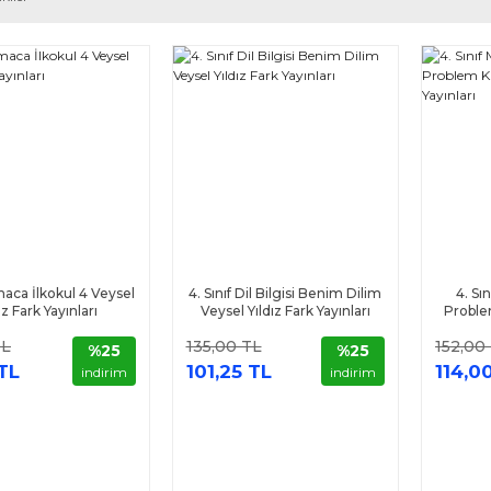
maca İlkokul 4 Veysel
4. Sınıf Dil Bilgisi Benim Dilim
4. Sı
ız Fark Yayınları
Veysel Yıldız Fark Yayınları
Problem
TL
135,00 TL
152,00
%25
%25
TL
101,25 TL
114,0
indirim
indirim