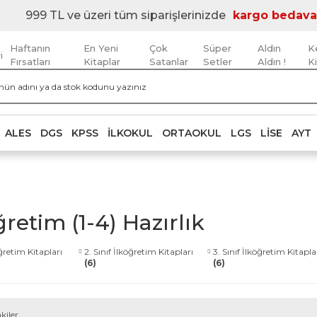
999 TL ve üzeri tüm siparişlerinizde
kargo bedava
Haftanın
En Yeni
Çok
Süper
Aldın
K
i
Fırsatları
Kitaplar
Satanlar
Setler
Aldın !
K
ALES
DGS
KPSS
İLKOKUL
ORTAOKUL
LGS
LISE
AYT
ğretim (1-4) Hazırlık
öğretim Kitapları
2. Sınıf İlköğretim Kitapları
3. Sınıf İlköğretim Kitapla
(6)
(6)
kiler