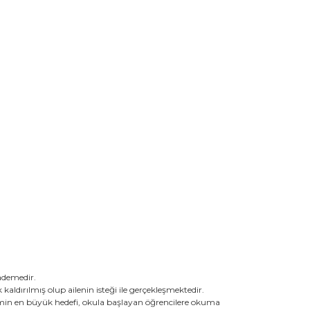
ademedir.
ldırılmış olup ailenin isteği ile gerçekleşmektedir.
imin en büyük hedefi, okula başlayan öğrencilere okuma