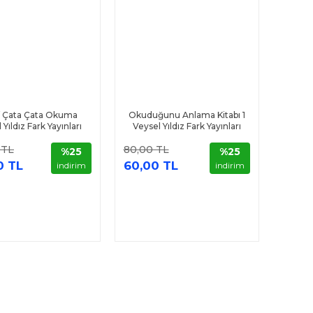
ıf Çata Çata Okuma
Okuduğunu Anlama Kitabı 1
 Yıldız Fark Yayınları
Veysel Yıldız Fark Yayınları
 TL
80,00 TL
%25
%25
0 TL
60,00 TL
indirim
indirim