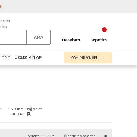
!
elepir
itap
ARA
Hesabım
Sepetim
TYT
UCUZ KITAP
YAYINEVLERİ
rı
4. Sınıf İlköğretim
Kitapları
(3)
Toplam 26 ürün