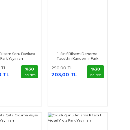
f Bilsem Soru Bankası
1. Sınıf Bilsem Deneme
Fark Yayınları
Tacettin Kandemir Fark
Yayınları
 TL
290,00 TL
%30
%30
0 TL
203,00 TL
indirim
indirim