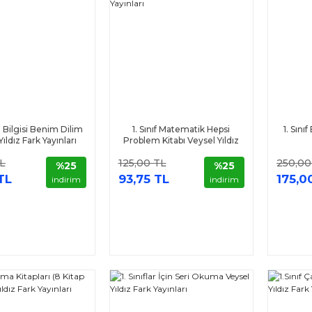
Dil Bilgisi Benim Dilim
1. Sınıf Matematik Hepsi
1. Sını
ıldız Fark Yayınları
Problem Kitabı Veysel Yıldız
Fark Yayınları
TL
125,00 TL
250,00
%25
%25
TL
93,75 TL
175,0
indirim
indirim