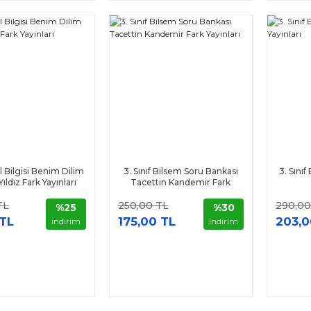
il Bilgisi Benim Dilim
3. Sınıf Bilsem Soru Bankası
3. Sını
ıldız Fark Yayınları
Tacettin Kandemir Fark
Yayınları
TL
250,00 TL
290,00
%25
%30
 TL
175,00 TL
203,0
indirim
indirim