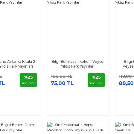
nu Anlama Kitabı 2
Bilgi Bulmaca İlkokul 1 Veysel
Bilgi
ıldız Fark Yayınları
Yıldız Fark Yayınları
Veysel
L
100,00 TL
118,00
%25
%25
TL
75,00 TL
88,50
indirim
indirim