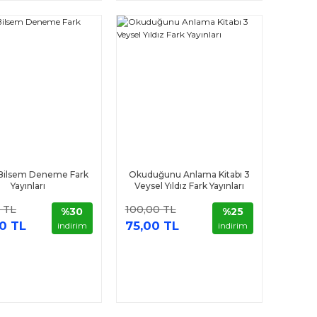
f Bilsem Deneme Fark
Okuduğunu Anlama Kitabı 3
Yayınları
Veysel Yıldız Fark Yayınları
 TL
100,00 TL
%30
%25
0 TL
75,00 TL
indirim
indirim