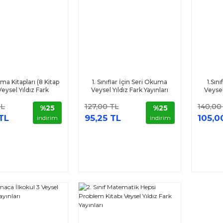
ma Kitapları (8 Kitap
1. Sınıflar İçin Seri Okuma
1.Sın
Veysel Yıldız Fark
Veysel Yıldız Fark Yayınları
Veysel
Yayınları
TL
127,00 TL
140,00
%25
%25
 TL
95,25 TL
105,0
indirim
indirim