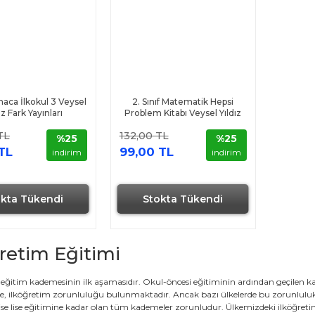
maca İlkokul 3 Veysel
2. Sınıf Matematik Hepsi
ız Fark Yayınları
Problem Kitabı Veysel Yıldız
Fark Yayınları
TL
132,00 TL
%25
%25
TL
99,00 TL
indirim
indirim
okta Tükendi
Stokta Tükendi
retim Eğitimi
 eğitim kademesinin ilk aşamasıdır. Okul-öncesi eğitiminin ardından geçilen k
, ilköğretim zorunluluğu bulunmaktadır. Ancak bazı ülkelerde bu zorunluluk ka
se lise eğitimine kadar olan tüm kademeler zorunludur. Ülkemizdeki ilköğret